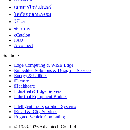
เอกสารไวท์เปเปอร์
โฟกัสอุตสาหกรรม
วิดีโอ
ข่าวสาร
eCatalog
FAQ
A-connect
Solutions
Edge Computing & WISE-Edge
Embedded Solutions & Design-in Service
Energy & Utilities
iFactory
iHealthcare
Industrial & Edge Servers
Industrial Equipment Builder
Intelligent Transportation Systems
iRetail & iCity Services
Rugged Vehicle Computing
© 1983-2026 Advantech Co., Ltd.