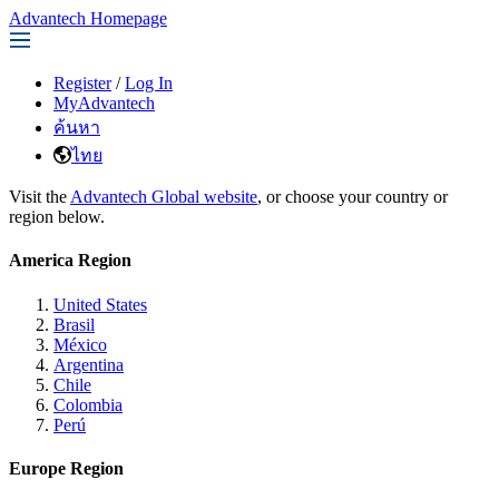
Advantech Homepage
Register
/
Log In
MyAdvantech
ค้นหา
ไทย
Visit the
Advantech Global website
, or choose your country or
region below.
America Region
United States
Brasil
México
Argentina
Chile
Colombia
Perú
Europe Region