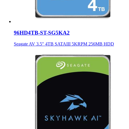
96HD4TB-ST-SG5KA2
Seagate AV 3.5" 4TB SATAIII 5KRPM 256MB HDD