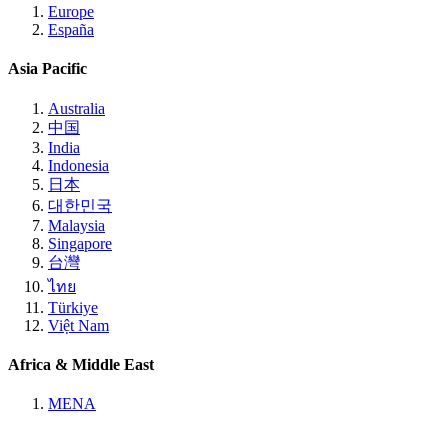
Europe
España
Asia Pacific
Australia
中国
India
Indonesia
日本
대한민국
Malaysia
Singapore
台灣
ไทย
Türkiye
Việt Nam
Africa & Middle East
MENA