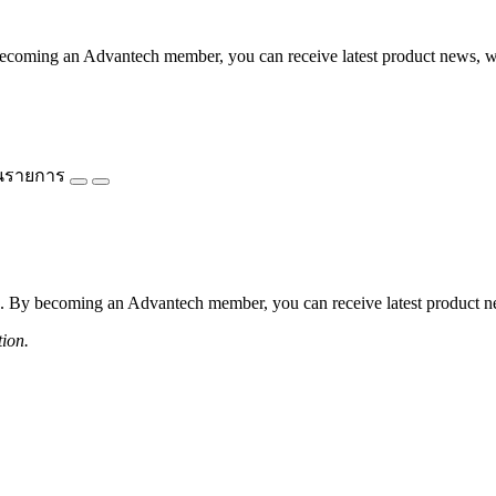
coming an Advantech member, you can receive latest product news, webi
นรายการ
 By becoming an Advantech member, you can receive latest product news
tion.