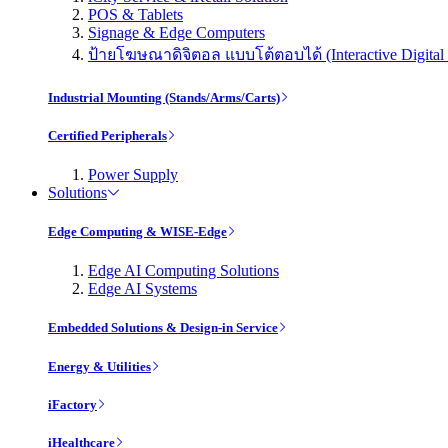
POS & Tablets
Signage & Edge Computers
ป้ายโฆษณาดิจิตอล แบบโต้ตอบได้ (Interactive Digital 
Industrial Mounting (Stands/Arms/Carts)
Certified Peripherals
Power Supply
Solutions
Edge Computing & WISE-Edge
Edge AI Computing Solutions
Edge AI Systems
Embedded Solutions & Design-in Service
Energy & Utilities
iFactory
iHealthcare