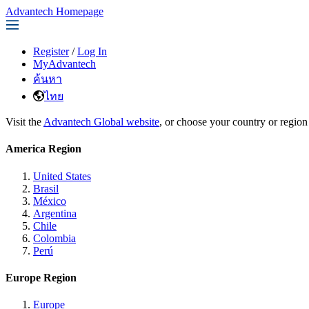
Advantech Homepage
Register
/
Log In
MyAdvantech
ค้นหา
ไทย
Visit the
Advantech Global website
, or choose your country or region
America Region
United States
Brasil
México
Argentina
Chile
Colombia
Perú
Europe Region
Europe