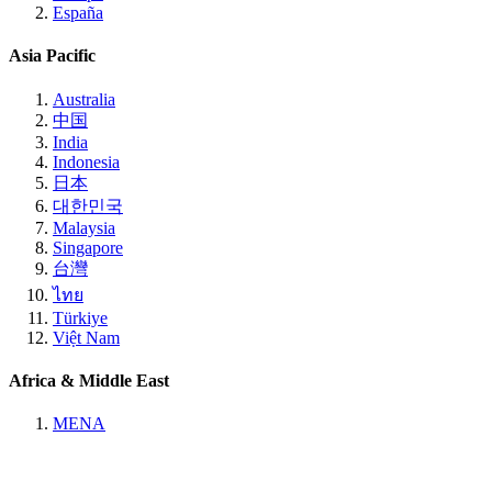
España
Asia Pacific
Australia
中国
India
Indonesia
日本
대한민국
Malaysia
Singapore
台灣
ไทย
Türkiye
Việt Nam
Africa & Middle East
MENA