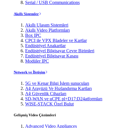
Serial / USB Communications
Akıllı Sistemler
Akıllı Ulaşım Sistemleri
Akıllı Video Platformları
Box IPC
CPCI ile VPX Bladeler ve Kartlar
Endüstriyel Anakartlar
Endüstriyel Bilgisayar Çevre Birimleri
Endüstriyel Bilgisayar Kasası
Modüler IPC
Network ve İletişim
5G ve Kenar Bilgi İşlem sunucuları
Ağ Arayüzü Ve Hızlandırma Kartları
Ağ Güvenlik Cihazları
SD-WAN ve uCPE pl+D17:D24atformları
WISE-STACK Özel Bulut
Gelişmiş Video Çözümleri
Advanced Video Appliances