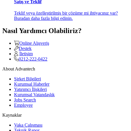
Satış ve Teklif
Teklif veya özelleştirilmiş bir çözüme mi ihtiyacınız var?
Buradan daha fazla bilgi edinin.
Nasıl Yardımcı Olabiliriz?
Online Alışveriş
Destek
İletişim
0212-222-0422
About Advantech
Şirket Bilgileri
Kurumsal Haberler
Yatırımcı İlişkileri
Kurumsal Vatandaşlık
Jobs Search
Employee
Kaynaklar
Vaka Çalışması
Teknik Rapor