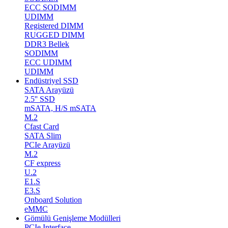
ECC SODIMM
UDIMM
Registered DIMM
RUGGED DIMM
DDR3 Bellek
SODIMM
ECC UDIMM
UDIMM
Endüstriyel SSD
SATA Arayüzü
2.5'' SSD
mSATA, H/S mSATA
M.2
Cfast Card
SATA Slim
PCIe Arayüzü
M.2
CF express
U.2
E1.S
E3.S
Onboard Solution
eMMC
Gömülü Genişleme Modülleri
PCIe Interface