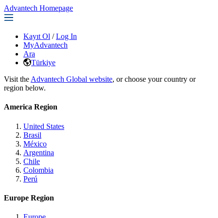
Advantech Homepage
Kayıt Ol
/
Log In
MyAdvantech
Ara
Türkiye
Visit the
Advantech Global website
, or choose your country or
region below.
America Region
United States
Brasil
México
Argentina
Chile
Colombia
Perú
Europe Region
Europe