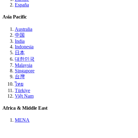
España
Asia Pacific
Australia
中国
India
Indonesia
日本
대한민국
Malaysia
Singapore
台灣
ไทย
Türkiye
Việt Nam
Africa & Middle East
MENA