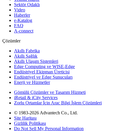
Sektör Odaklı
Video
Haberler
e-Katalog
FAQ
A-connect
Çözümler
Akıllı Fabrika
Akıllı Sağlık
Akıllı Ulaşım Sistemleri
Edge Computing ve WISE-Edge
Endüstriyel Ekipman Üreticisi
Endüstriyel ve Edge Sunucuları
Enerji ve Hizmetler
Gömülü Çözümler ve Tasarım Hizmeti
iRetail & iCity Services
Zorlu Ortamlar İçin Araç Bilgi İşlem Çözümleri
© 1983-2026 Advantech Co., Ltd.
Site Haritası
Gizlilik Politikası
Do Not Sell My Personal Information