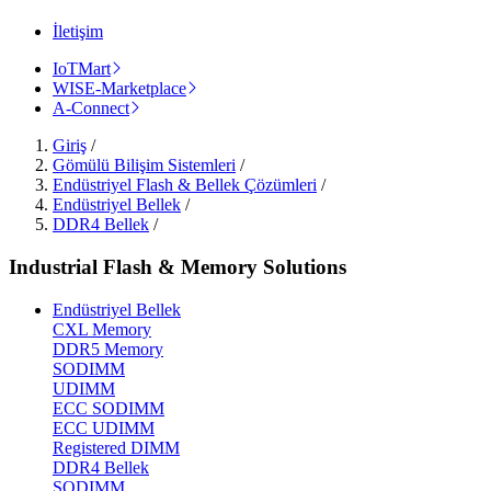
İletişim
IoTMart
WISE-Marketplace
A-Connect
Giriş
/
Gömülü Bilişim Sistemleri
/
Endüstriyel Flash & Bellek Çözümleri
/
Endüstriyel Bellek
/
DDR4 Bellek
/
Industrial Flash & Memory Solutions
Endüstriyel Bellek
CXL Memory
DDR5 Memory
SODIMM
UDIMM
ECC SODIMM
ECC UDIMM
Registered DIMM
DDR4 Bellek
SODIMM