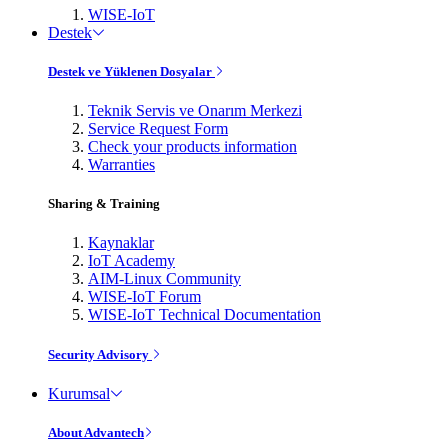
WISE-IoT
Destek
Destek ve Yüklenen Dosyalar
Teknik Servis ve Onarım Merkezi
Service Request Form
Check your products information
Warranties
Sharing & Training
Kaynaklar
IoT Academy
AIM-Linux Community
WISE-IoT Forum
WISE-IoT Technical Documentation
Security Advisory
Kurumsal
About Advantech