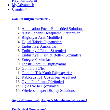
Kayıt Ol
Log In
MyAdvantech
Ürünler
Gömülü Bilişim Sistemleri
Application Focus Embedded Solutions
ARM Tabanlı Hesaplama Platformları
Bilgisayar Açık Modülleri
Dijital Tabela Oynatıcıları
Endüstriyel Anakartlar
Endüstriyel Ekran Sistemleri
Endüstriyel Flash & Bellek Çözümleri
Entegre Yazılımlar
Fansız Gömülü Bilgisayarlar
Gömülü PC'ler
Gömülü Tek Kartlı Bilgisayarlar
Kablosuz IoT Çözümleri ve eKağıt
Oyun Platformu Çözümleri
Uç AI ve IoT çözümleri
Wireless ePaper Display Solutions
Applied Computing (Design & Manufacturing Service)
Endüstriyel Otomasyon