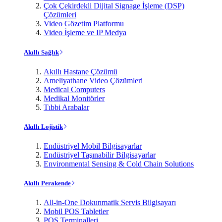
Çok Çekirdekli Dijital Signage İşleme (DSP)
Çözümleri
Video Gözetim Platformu
Video İşleme ve IP Medya
Akıllı Sağlık
Akıllı Hastane Çözümü
Ameliyathane Video Çözümleri
Medical Computers
Medikal Monitörler
Tıbbi Arabalar
Akıllı Lojistik
Endüstriyel Mobil Bilgisayarlar
Endüstriyel Taşınabilir Bilgisayarlar
Environmental Sensing & Cold Chain Solutions
Akıllı Perakende
All-in-One Dokunmatik Servis Bilgisayarı
Mobil POS Tabletler
POS Terminalleri