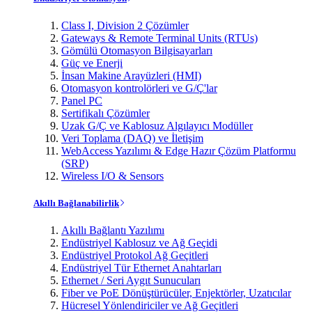
Class I, Division 2 Çözümler
Gateways & Remote Terminal Units (RTUs)
Gömülü Otomasyon Bilgisayarları
Güç ve Enerji
İnsan Makine Arayüzleri (HMI)
Otomasyon kontrolörleri ve G/Ç'lar
Panel PC
Sertifikalı Çözümler
Uzak G/Ç ve Kablosuz Algılayıcı Modüller
Veri Toplama (DAQ) ve İletişim
WebAccess Yazılımı & Edge Hazır Çözüm Platformu
(SRP)
Wireless I/O & Sensors
Akıllı Bağlanabilirlik
Akıllı Bağlantı Yazılımı
Endüstriyel Kablosuz ve Ağ Geçidi
Endüstriyel Protokol Ağ Geçitleri
Endüstriyel Tür Ethernet Anahtarları
Ethernet / Seri Aygıt Sunucuları
Fiber ve PoE Dönüştürücüler, Enjektörler, Uzatıcılar
Hücresel Yönlendiriciler ve Ağ Geçitleri