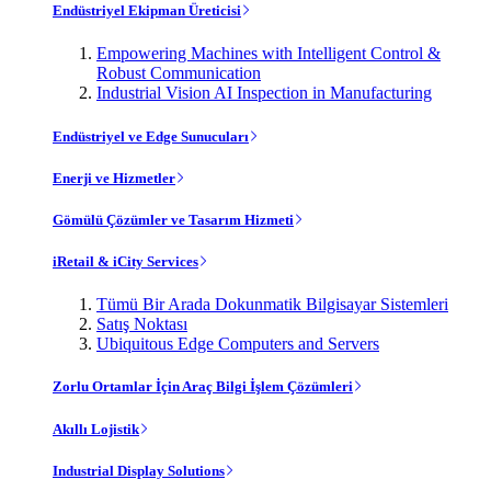
Endüstriyel Ekipman Üreticisi
Empowering Machines with Intelligent Control &
Robust Communication
Industrial Vision AI Inspection in Manufacturing
Endüstriyel ve Edge Sunucuları
Enerji ve Hizmetler
Gömülü Çözümler ve Tasarım Hizmeti
iRetail & iCity Services
Tümü Bir Arada Dokunmatik Bilgisayar Sistemleri
Satış Noktası
Ubiquitous Edge Computers and Servers
Zorlu Ortamlar İçin Araç Bilgi İşlem Çözümleri
Akıllı Lojistik
Industrial Display Solutions