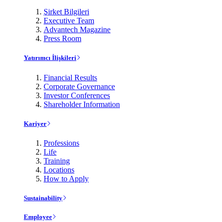
Şirket Bilgileri
Executive Team
Advantech Magazine
Press Room
Yatırımcı İlişkileri
Financial Results
Corporate Governance
Investor Conferences
Shareholder Information
Kariyer
Professions
Life
Training
Locations
How to Apply
Sustainability
Employee