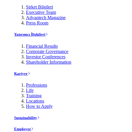
Şirket Bilgileri
Executive Team
Advantech Magazine
Press Room
Yatırımcı İlişkileri
Financial Results
Corporate Governance
Investor Conferences
Shareholder Information
Kariyer
Professions
Life
Training
Locations
How to Apply
Sustainability
Employee