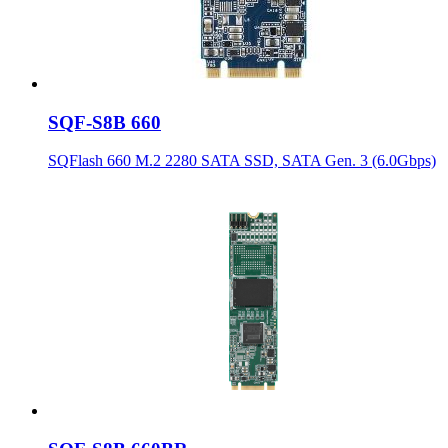
SQF-S8B 660
SQFlash 660 M.2 2280 SATA SSD, SATA Gen. 3 (6.0Gbps)