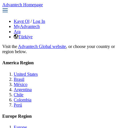
Advantech Homepage
Kayıt Ol
/
Log In
MyAdvantech
Ara
Türkiye
Visit the
Advantech Global website
, or choose your country or
region below.
America Region
United States
Brasil
México
Argentina
Chile
Colombia
Perú
Europe Region
Europe