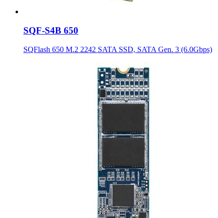
SQF-S4B 650
SQFlash 650 M.2 2242 SATA SSD, SATA Gen. 3 (6.0Gbps)