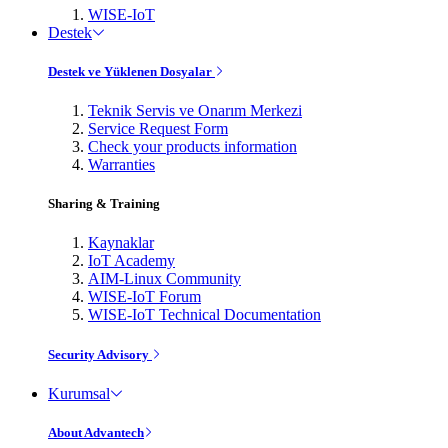
WISE-IoT
Destek
Destek ve Yüklenen Dosyalar
Teknik Servis ve Onarım Merkezi
Service Request Form
Check your products information
Warranties
Sharing & Training
Kaynaklar
IoT Academy
AIM-Linux Community
WISE-IoT Forum
WISE-IoT Technical Documentation
Security Advisory
Kurumsal
About Advantech