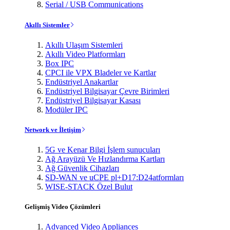
Serial / USB Communications
Akıllı Sistemler
Akıllı Ulaşım Sistemleri
Akıllı Video Platformları
Box IPC
CPCI ile VPX Bladeler ve Kartlar
Endüstriyel Anakartlar
Endüstriyel Bilgisayar Çevre Birimleri
Endüstriyel Bilgisayar Kasası
Modüler IPC
Network ve İletişim
5G ve Kenar Bilgi İşlem sunucuları
Ağ Arayüzü Ve Hızlandırma Kartları
Ağ Güvenlik Cihazları
SD-WAN ve uCPE pl+D17:D24atformları
WISE-STACK Özel Bulut
Gelişmiş Video Çözümleri
Advanced Video Appliances