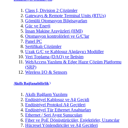
Class I, Division 2 Çözümler
Gateways & Remote Terminal Units (RTUs)
Gömülü Otomasyon Bilgisayarları
Güç ve Enerji
İnsan Makine Arayüzleri (HMI)
Otomasyon kontrolörleri ve G/Ç'lar
Panel PC
Sertifikalı Çözümler
Uzak G/Ç ve Kablosuz Algılayıcı Modüller
Veri Toplama (DAQ) ve İletişim
WebAccess Yazılımı & Edge Hazır Çözüm Platformu
(SRP)
Wireless I/O & Sensors
Akıllı Bağlanabilirlik
Akıllı Bağlantı Yazılımı
Endüstriyel Kablosuz ve Ağ Geçidi
Endüstriyel Protokol Ağ Geçitleri
Endüstriyel Tür Ethernet Anahtarları
Ethernet / Seri Aygıt Sunucuları
Fiber ve PoE Dönüştürücüler, Enjektörler, Uzatıcılar
Hücresel Yönlendiriciler ve Ağ Geçitleri