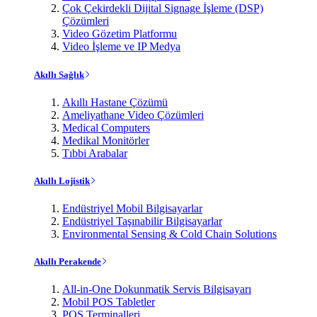
Çok Çekirdekli Dijital Signage İşleme (DSP)
Çözümleri
Video Gözetim Platformu
Video İşleme ve IP Medya
Akıllı Sağlık
Akıllı Hastane Çözümü
Ameliyathane Video Çözümleri
Medical Computers
Medikal Monitörler
Tıbbi Arabalar
Akıllı Lojistik
Endüstriyel Mobil Bilgisayarlar
Endüstriyel Taşınabilir Bilgisayarlar
Environmental Sensing & Cold Chain Solutions
Akıllı Perakende
All-in-One Dokunmatik Servis Bilgisayarı
Mobil POS Tabletler
POS Terminalleri