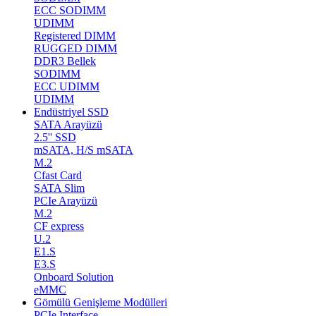
ECC SODIMM
UDIMM
Registered DIMM
RUGGED DIMM
DDR3 Bellek
SODIMM
ECC UDIMM
UDIMM
Endüstriyel SSD
SATA Arayüzü
2.5'' SSD
mSATA, H/S mSATA
M.2
Cfast Card
SATA Slim
PCIe Arayüzü
M.2
CF express
U.2
E1.S
E3.S
Onboard Solution
eMMC
Gömülü Genişleme Modülleri
PCIe Interface