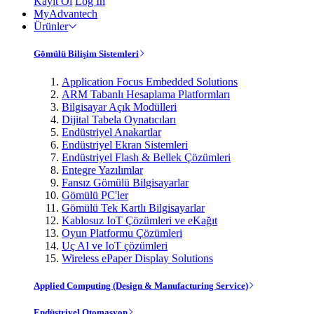
Kayıt Ol
Log In
MyAdvantech
Ürünler
Gömülü Bilişim Sistemleri
Application Focus Embedded Solutions
ARM Tabanlı Hesaplama Platformları
Bilgisayar Açık Modülleri
Dijital Tabela Oynatıcıları
Endüstriyel Anakartlar
Endüstriyel Ekran Sistemleri
Endüstriyel Flash & Bellek Çözümleri
Entegre Yazılımlar
Fansız Gömülü Bilgisayarlar
Gömülü PC'ler
Gömülü Tek Kartlı Bilgisayarlar
Kablosuz IoT Çözümleri ve eKağıt
Oyun Platformu Çözümleri
Uç AI ve IoT çözümleri
Wireless ePaper Display Solutions
Applied Computing (Design & Manufacturing Service)
Endüstriyel Otomasyon