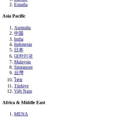
España
Asia Pacific
Australia
中国
India
Indonesia
日本
대한민국
Malaysia
Singapore
台灣
ไทย
Türkiye
Việt Nam
Africa & Middle East
MENA