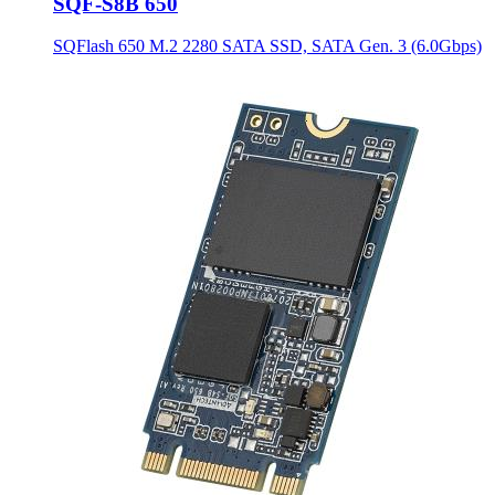
SQF-S8B 650
SQFlash 650 M.2 2280 SATA SSD, SATA Gen. 3 (6.0Gbps)