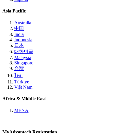
Asia Pacific
Australia
中国
India
Indonesia
日本
대한민국
Malaysia
Singapore
台灣
ไทย
Türkiye
Việt Nam
Africa & Middle East
MENA
MyAdvantech Registration