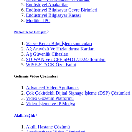
Endüstriyel Anakartlar
Endüstriyel Bilgisayar Çevre Birimleri
Endüstriyel Bilgisayar Kasası
Modüler IPC
Network ve İletişim
5G ve Kenar Bilgi İşlem sunucuları
Ağ Arayüzü Ve Hızlandırma Kartları
Ağ Güvenlik Cihazları
SD-WAN ve uCPE pl+D17:D24atformları
WISE-STACK Özel Bulut
Gelişmiş Video Çözümleri
Advanced Video Appliances
Çok Çekirdekli Dijital Signage İşleme (DSP) Çözümleri
Video Gözetim Platformu
Video İşleme ve IP Medya
Akıllı Sağlık
Akıllı Hastane Çözümü