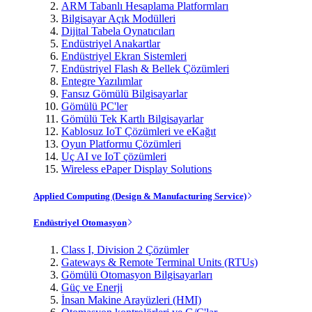
ARM Tabanlı Hesaplama Platformları
Bilgisayar Açık Modülleri
Dijital Tabela Oynatıcıları
Endüstriyel Anakartlar
Endüstriyel Ekran Sistemleri
Endüstriyel Flash & Bellek Çözümleri
Entegre Yazılımlar
Fansız Gömülü Bilgisayarlar
Gömülü PC'ler
Gömülü Tek Kartlı Bilgisayarlar
Kablosuz IoT Çözümleri ve eKağıt
Oyun Platformu Çözümleri
Uç AI ve IoT çözümleri
Wireless ePaper Display Solutions
Applied Computing (Design & Manufacturing Service)
Endüstriyel Otomasyon
Class I, Division 2 Çözümler
Gateways & Remote Terminal Units (RTUs)
Gömülü Otomasyon Bilgisayarları
Güç ve Enerji
İnsan Makine Arayüzleri (HMI)