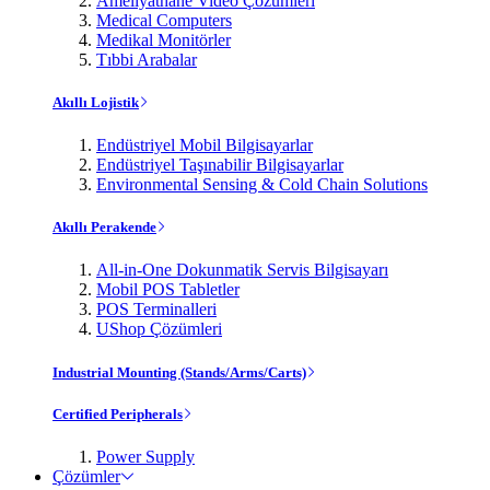
Ameliyathane Video Çözümleri
Medical Computers
Medikal Monitörler
Tıbbi Arabalar
Akıllı Lojistik
Endüstriyel Mobil Bilgisayarlar
Endüstriyel Taşınabilir Bilgisayarlar
Environmental Sensing & Cold Chain Solutions
Akıllı Perakende
All-in-One Dokunmatik Servis Bilgisayarı
Mobil POS Tabletler
POS Terminalleri
UShop Çözümleri
Industrial Mounting (Stands/Arms/Carts)
Certified Peripherals
Power Supply
Çözümler