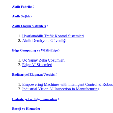
Akıllı Fabrika
Akıllı Sağlık
Akıllı Ulaşım Sistemleri
Uyarlanabilir Trafik Kontrol Sistemleri
Akıllı Demiryolu Güvenliği
Edge Computing ve WISE-Edge
Uç Yapay Zeka Çözümleri
Edge AI Sistemleri
Endüstriyel Ekipman Üreticisi
Empowering Machines with Intelligent Control & Robu
Industrial Vision AI Inspection in Manufacturing
Endüstriyel ve Edge Sunucuları
Enerji ve Hizmetler