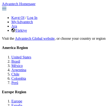
Advantech Homepage
Kayıt Ol
/
Log In
MyAdvantech
Ara
Türkiye
Visit the
Advantech Global website
, or choose your country or region
America Region
United States
Brasil
México
Argentina
Chile
Colombia
Perú
Europe Region
Europe
España