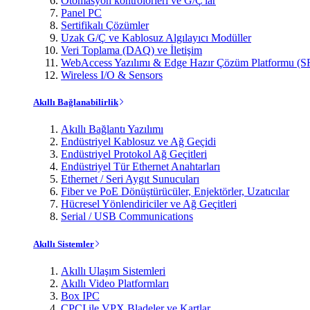
Otomasyon kontrolörleri ve G/Ç'lar
Panel PC
Sertifikalı Çözümler
Uzak G/Ç ve Kablosuz Algılayıcı Modüller
Veri Toplama (DAQ) ve İletişim
WebAccess Yazılımı & Edge Hazır Çözüm Platformu (S
Wireless I/O & Sensors
Akıllı Bağlanabilirlik
Akıllı Bağlantı Yazılımı
Endüstriyel Kablosuz ve Ağ Geçidi
Endüstriyel Protokol Ağ Geçitleri
Endüstriyel Tür Ethernet Anahtarları
Ethernet / Seri Aygıt Sunucuları
Fiber ve PoE Dönüştürücüler, Enjektörler, Uzatıcılar
Hücresel Yönlendiriciler ve Ağ Geçitleri
Serial / USB Communications
Akıllı Sistemler
Akıllı Ulaşım Sistemleri
Akıllı Video Platformları
Box IPC
CPCI ile VPX Bladeler ve Kartlar