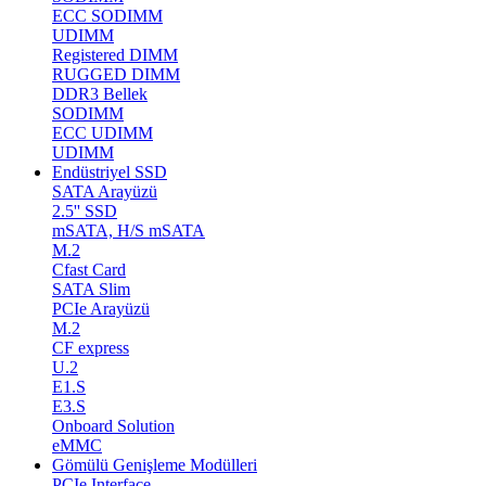
ECC SODIMM
UDIMM
Registered DIMM
RUGGED DIMM
DDR3 Bellek
SODIMM
ECC UDIMM
UDIMM
Endüstriyel SSD
SATA Arayüzü
2.5'' SSD
mSATA, H/S mSATA
M.2
Cfast Card
SATA Slim
PCIe Arayüzü
M.2
CF express
U.2
E1.S
E3.S
Onboard Solution
eMMC
Gömülü Genişleme Modülleri
PCIe Interface