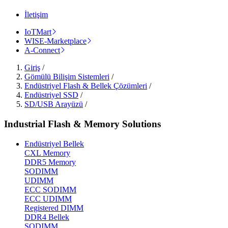
İletişim
IoTMart
WISE-Marketplace
A-Connect
Giriş
/
Gömülü Bilişim Sistemleri
/
Endüstriyel Flash & Bellek Çözümleri
/
Endüstriyel SSD
/
SD/USB Arayüzü
/
Industrial Flash & Memory Solutions
Endüstriyel Bellek
CXL Memory
DDR5 Memory
SODIMM
UDIMM
ECC SODIMM
ECC UDIMM
Registered DIMM
DDR4 Bellek
SODIMM