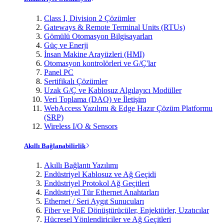
Class I, Division 2 Çözümler
Gateways & Remote Terminal Units (RTUs)
Gömülü Otomasyon Bilgisayarları
Güç ve Enerji
İnsan Makine Arayüzleri (HMI)
Otomasyon kontrolörleri ve G/Ç'lar
Panel PC
Sertifikalı Çözümler
Uzak G/Ç ve Kablosuz Algılayıcı Modüller
Veri Toplama (DAQ) ve İletişim
WebAccess Yazılımı & Edge Hazır Çözüm Platformu
(SRP)
Wireless I/O & Sensors
Akıllı Bağlanabilirlik
Akıllı Bağlantı Yazılımı
Endüstriyel Kablosuz ve Ağ Geçidi
Endüstriyel Protokol Ağ Geçitleri
Endüstriyel Tür Ethernet Anahtarları
Ethernet / Seri Aygıt Sunucuları
Fiber ve PoE Dönüştürücüler, Enjektörler, Uzatıcılar
Hücresel Yönlendiriciler ve Ağ Geçitleri