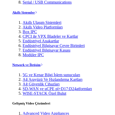
Serial / USB Communications
Akıllı Sistemler
Akıllı Ulaşım Sistemleri
Akıllı Video Platformları
Box IPC
CPCI ile VPX Bladeler ve Kartlar
Endüstriyel Anakartlar
Endüstriyel Bilgisayar Çevre Birimleri
Endüstriyel Bilgisayar Kasası
Modüler IPC
Network ve İletişim
5G ve Kenar Bilgi İşlem sunucuları
Ağ Arayüzü Ve Hızlandırma Kartları
Ağ Güvenlik Cihazları
SD-WAN ve uCPE pl+D17:D24atformları
WISE-STACK Özel Bulut
Gelişmiş Video Çözümleri
Advanced Video Appliances