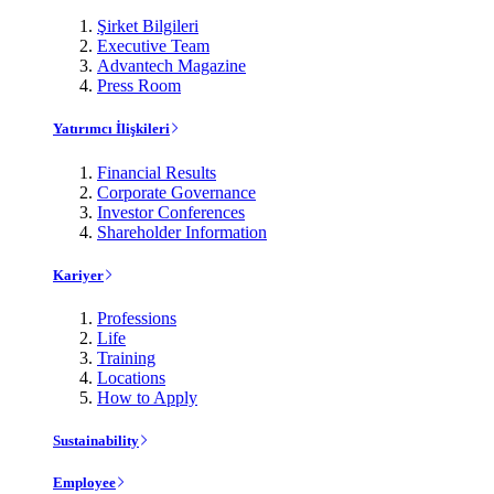
Şirket Bilgileri
Executive Team
Advantech Magazine
Press Room
Yatırımcı İlişkileri
Financial Results
Corporate Governance
Investor Conferences
Shareholder Information
Kariyer
Professions
Life
Training
Locations
How to Apply
Sustainability
Employee