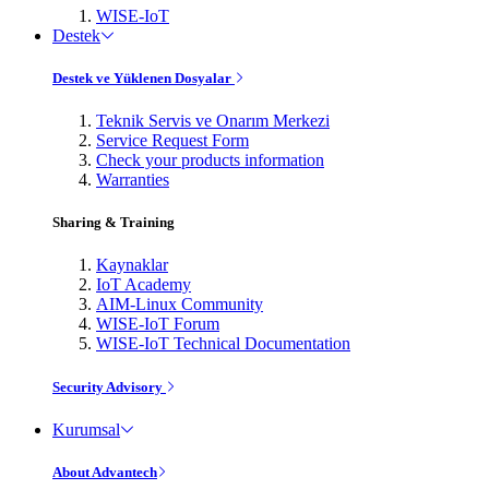
WISE-IoT
Destek
Destek ve Yüklenen Dosyalar
Teknik Servis ve Onarım Merkezi
Service Request Form
Check your products information
Warranties
Sharing & Training
Kaynaklar
IoT Academy
AIM-Linux Community
WISE-IoT Forum
WISE-IoT Technical Documentation
Security Advisory
Kurumsal
About Advantech