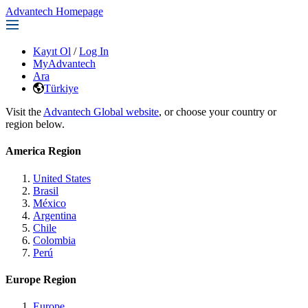
Advantech Homepage
Kayıt Ol
/
Log In
MyAdvantech
Ara
Türkiye
Visit the
Advantech Global website
, or choose your country or
region below.
America Region
United States
Brasil
México
Argentina
Chile
Colombia
Perú
Europe Region
Europe