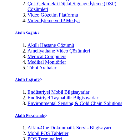
Çok Çekirdekli Dijital Signage İşleme (DSP)
Çözümleri
Video Gözetim Platformu
Video İşleme ve IP Medya
Akıllı Sağlık
Akıllı Hastane Çözümü
Ameliyathane Video Çözümleri
Medical Computers
Medikal Monitörler
Tıbbi Arabalar
Akıllı Lojistik
Endüstriyel Mobil Bilgisayarlar
Endüstriyel Taşınabilir Bilgisayarlar
Environmental Sensing & Cold Chain Solutions
Akıllı Perakende
All-in-One Dokunmatik Servis Bilgisayarı
Mobil POS Tabletler
POS Terminalleri