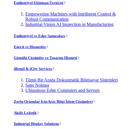
Endüstriyel Ekipman Üreticisi
Empowering Machines with Intelligent Control &
Robust Communication
Industrial Vision AI Inspection in Manufacturing
Endüstriyel ve Edge Sunucuları
Enerji ve Hizmetler
Gömülü Çözümler ve Tasarım Hizmeti
iRetail & iCity Services
Tümü Bir Arada Dokunmatik Bilgisayar Sistemleri
Satış Noktası
Ubiquitous Edge Computers and Servers
Zorlu Ortamlar İçin Araç Bilgi İşlem Çözümleri
Akıllı Lojistik
Industrial Display Solutions