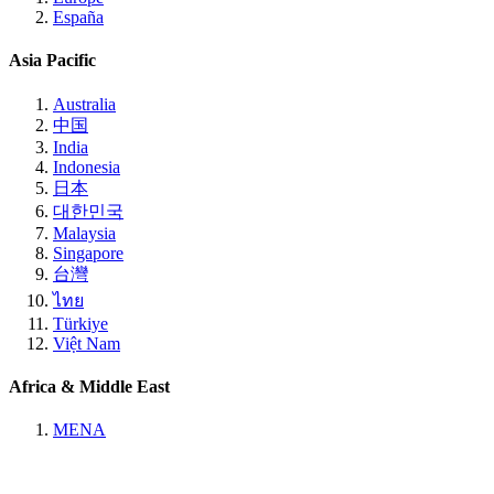
España
Asia Pacific
Australia
中国
India
Indonesia
日本
대한민국
Malaysia
Singapore
台灣
ไทย
Türkiye
Việt Nam
Africa & Middle East
MENA