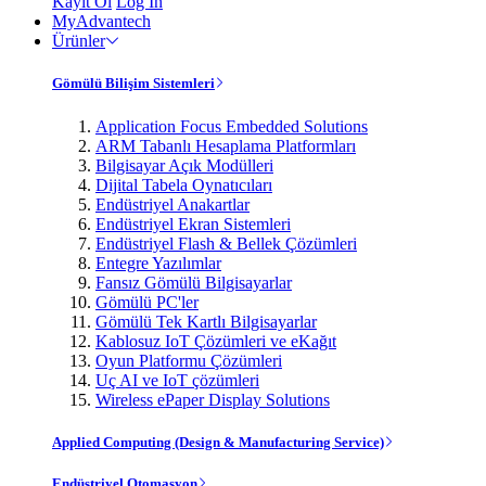
Kayıt Ol
Log In
MyAdvantech
Ürünler
Gömülü Bilişim Sistemleri
Application Focus Embedded Solutions
ARM Tabanlı Hesaplama Platformları
Bilgisayar Açık Modülleri
Dijital Tabela Oynatıcıları
Endüstriyel Anakartlar
Endüstriyel Ekran Sistemleri
Endüstriyel Flash & Bellek Çözümleri
Entegre Yazılımlar
Fansız Gömülü Bilgisayarlar
Gömülü PC'ler
Gömülü Tek Kartlı Bilgisayarlar
Kablosuz IoT Çözümleri ve eKağıt
Oyun Platformu Çözümleri
Uç AI ve IoT çözümleri
Wireless ePaper Display Solutions
Applied Computing (Design & Manufacturing Service)
Endüstriyel Otomasyon