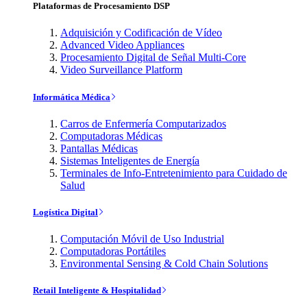
Plataformas de Procesamiento DSP
Adquisición y Codificación de Vídeo
Advanced Video Appliances
Procesamiento Digital de Señal Multi-Core
Video Surveillance Platform
Informática Médica
Carros de Enfermería Computarizados
Computadoras Médicas
Pantallas Médicas
Sistemas Inteligentes de Energía
Terminales de Info-Entretenimiento para Cuidado de
Salud
Logística Digital
Computación Móvil de Uso Industrial
Computadoras Portátiles
Environmental Sensing & Cold Chain Solutions
Retail Inteligente & Hospitalidad