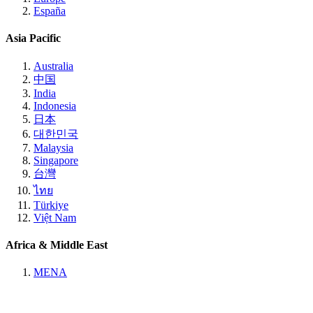
España
Asia Pacific
Australia
中国
India
Indonesia
日本
대한민국
Malaysia
Singapore
台灣
ไทย
Türkiye
Việt Nam
Africa & Middle East
MENA