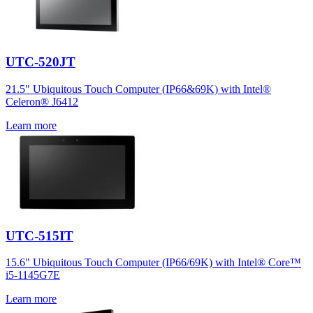
UTC-520JT
21.5" Ubiquitous Touch Computer (IP66&69K) with Intel®
Celeron® J6412
Learn more
UTC-515IT
15.6" Ubiquitous Touch Computer (IP66/69K) with Intel® Core™
i5-1145G7E
Learn more