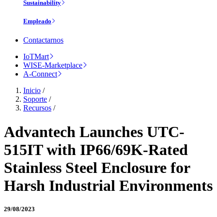
Sustainability
Empleado
Contactarnos
IoTMart
WISE-Marketplace
A-Connect
Inicio
/
Soporte
/
Recursos
/
Advantech Launches UTC-
515IT with IP66/69K-Rated
Stainless Steel Enclosure for
Harsh Industrial Environments
29/08/2023