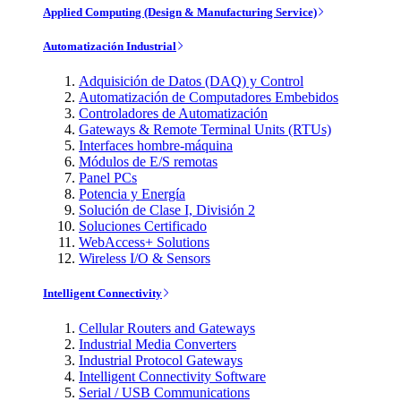
Applied Computing (Design & Manufacturing Service)
Automatización Industrial
Adquisición de Datos (DAQ) y Control
Automatización de Computadores Embebidos
Controladores de Automatización
Gateways & Remote Terminal Units (RTUs)
Interfaces hombre-máquina
Módulos de E/S remotas
Panel PCs
Potencia y Energía
Solución de Clase I, División 2
Soluciones Certificado
WebAccess+ Solutions
Wireless I/O & Sensors
Intelligent Connectivity
Cellular Routers and Gateways
Industrial Media Converters
Industrial Protocol Gateways
Intelligent Connectivity Software
Serial / USB Communications