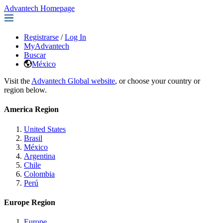
Advantech Homepage
Registrarse
/
Log In
MyAdvantech
Buscar
México
Visit the
Advantech Global website
, or choose your country or
region below.
America Region
United States
Brasil
México
Argentina
Chile
Colombia
Perú
Europe Region
Europe