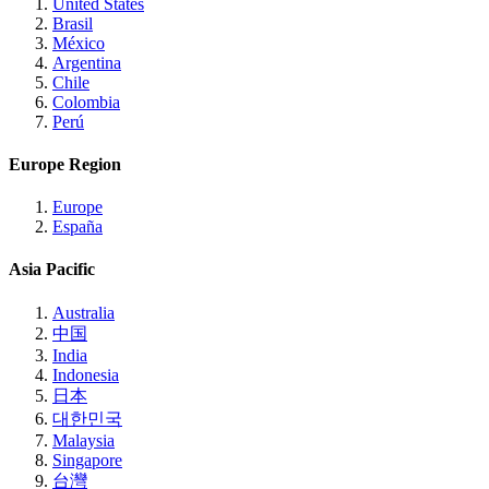
United States
Brasil
México
Argentina
Chile
Colombia
Perú
Europe Region
Europe
España
Asia Pacific
Australia
中国
India
Indonesia
日本
대한민국
Malaysia
Singapore
台灣