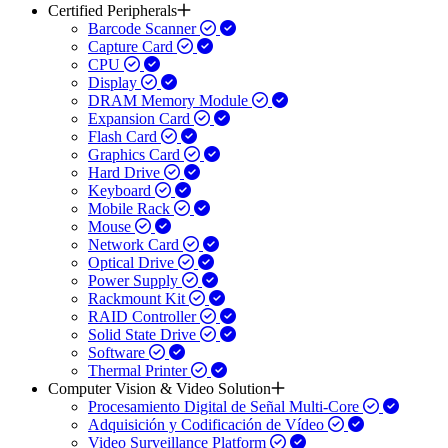
Certified Peripherals
Barcode Scanner
Capture Card
CPU
Display
DRAM Memory Module
Expansion Card
Flash Card
Graphics Card
Hard Drive
Keyboard
Mobile Rack
Mouse
Network Card
Optical Drive
Power Supply
Rackmount Kit
RAID Controller
Solid State Drive
Software
Thermal Printer
Computer Vision & Video Solution
Procesamiento Digital de Señal Multi-Core
Adquisición y Codificación de Vídeo
Video Surveillance Platform