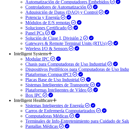
Automatización de Computadores Embebidos
Controladores de Automatización
Adquisición de Datos (DAQ) y Control
Potencia y Energía
Módulos de E/S remotas
Soluciones Certificado
Panel PCs
Solución de Clase I, División 2
Gateways & Remote Terminal Units (RTUs)
Wireless I/O & Sensors
Intelligent Systems
Modular IPC
Chasis para Computadoras de Uso Industrial
Dispositivos Periféricos para Computadoras de Uso Indus
Plataformas CompactPCI
Placas Base de Uso Industrial
Sistemas Inteligentes de Transporte
Plataformas Inteligentes de Vídeo
Box IPC
Intelligent Healthcare
Sistemas Inteligentes de Energía
Carros de Enfermería Computarizados
Computadoras Médicas
Terminales de Info-Entretenimiento para Cuidado de Sa
Pantallas Médicas