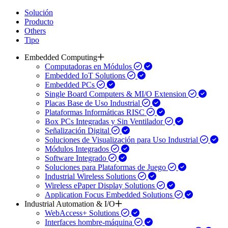
Solución
Producto
Others
Tipo
Embedded Computing
Computadoras en Módulos
Embedded IoT Solutions
Embedded PCs
Single Board Computers & MI/O Extension
Placas Base de Uso Industrial
Plataformas Informáticas RISC
Box PCs Integradas y Sin Ventilador
Señalización Digital
Soluciones de Visualización para Uso Industrial
Módulos Integrados
Software Integrado
Soluciones para Plataformas de Juego
Industrial Wireless Solutions
Wireless ePaper Display Solutions
Application Focus Embedded Solutions
Industrial Automation & I/O
WebAccess+ Solutions
Interfaces hombre-máquina