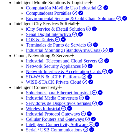
Intelligent Mobile Solutions & Logistics
Computación Móvil de Uso Industrial
Computadoras Portátiles
Environmental Sensing & Cold Chain Solutions
Intelligent City Services & Retail
iCity Service & iRetail Solution
Señal Digital Interactivo
POS & Tablets
Terminales de Punto de Servicio
Industrial Mounting (Stands/Arms/Carts)
Cloud, Networking & Servers
Industrial, Telecom and Cloud Servers
Network Security Appliances
Network Interface & Acceleration Cards
SD-WAN & uCPE Platforms
WISE-STACK Private Cloud
Intelligent Connectivity
Soluciones para Ethernet Industrial
Industrial Media Converters
Servidores de Dispositivos Seriales
Wireless Industrial
Industrial Protocol Gateways
Cellular Routers and Gateways
Intelligent Connectivity Software
Serial / USB Communications