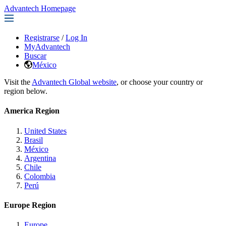
Advantech Homepage
Registrarse
/
Log In
MyAdvantech
Buscar
México
Visit the
Advantech Global website
, or choose your country or
region below.
America Region
United States
Brasil
México
Argentina
Chile
Colombia
Perú
Europe Region
Europe