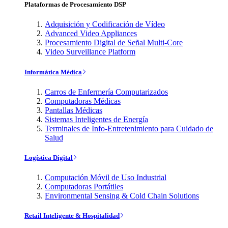
Plataformas de Procesamiento DSP
Adquisición y Codificación de Vídeo
Advanced Video Appliances
Procesamiento Digital de Señal Multi-Core
Video Surveillance Platform
Informática Médica
Carros de Enfermería Computarizados
Computadoras Médicas
Pantallas Médicas
Sistemas Inteligentes de Energía
Terminales de Info-Entretenimiento para Cuidado de
Salud
Logística Digital
Computación Móvil de Uso Industrial
Computadoras Portátiles
Environmental Sensing & Cold Chain Solutions
Retail Inteligente & Hospitalidad