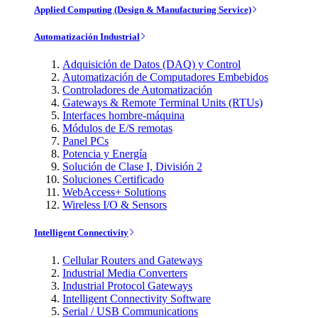
Applied Computing (Design & Manufacturing Service)
Automatización Industrial
Adquisición de Datos (DAQ) y Control
Automatización de Computadores Embebidos
Controladores de Automatización
Gateways & Remote Terminal Units (RTUs)
Interfaces hombre-máquina
Módulos de E/S remotas
Panel PCs
Potencia y Energía
Solución de Clase I, División 2
Soluciones Certificado
WebAccess+ Solutions
Wireless I/O & Sensors
Intelligent Connectivity
Cellular Routers and Gateways
Industrial Media Converters
Industrial Protocol Gateways
Intelligent Connectivity Software
Serial / USB Communications