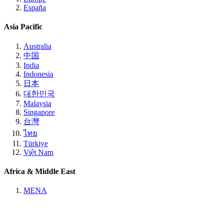
España
Asia Pacific
Australia
中国
India
Indonesia
日本
대한민국
Malaysia
Singapore
台灣
ไทย
Türkiye
Việt Nam
Africa & Middle East
MENA