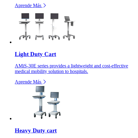
Aprende Más
Light Duty Cart
AMiS-30E series provides a lightweight and cost-effective
medical mobility solution to hospitals.
Aprende Más
Heavy Duty cart