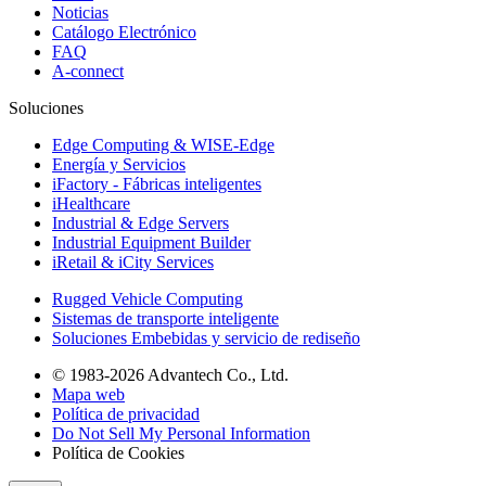
Noticias
Catálogo Electrónico
FAQ
A-connect
Soluciones
Edge Computing & WISE-Edge
Energía y Servicios
iFactory - Fábricas inteligentes
iHealthcare
Industrial & Edge Servers
Industrial Equipment Builder
iRetail & iCity Services
Rugged Vehicle Computing
Sistemas de transporte inteligente
Soluciones Embebidas y servicio de rediseño
© 1983-2026 Advantech Co., Ltd.
Mapa web
Política de privacidad
Do Not Sell My Personal Information
Política de Cookies