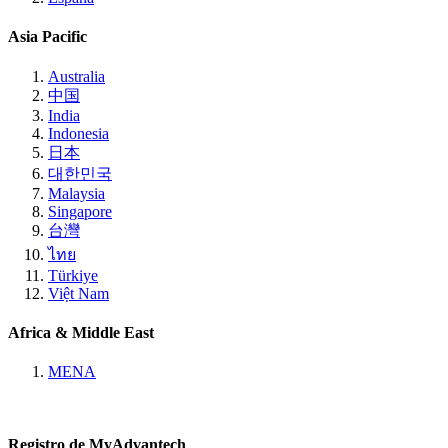
Asia Pacific
Australia
中国
India
Indonesia
日本
대한민국
Malaysia
Singapore
台灣
ไทย
Türkiye
Việt Nam
Africa & Middle East
MENA
Registro de MyAdvantech