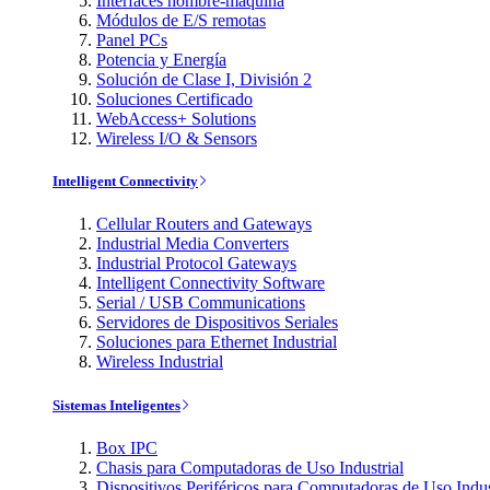
Interfaces hombre-máquina
Módulos de E/S remotas
Panel PCs
Potencia y Energía
Solución de Clase I, División 2
Soluciones Certificado
WebAccess+ Solutions
Wireless I/O & Sensors
Intelligent Connectivity
Cellular Routers and Gateways
Industrial Media Converters
Industrial Protocol Gateways
Intelligent Connectivity Software
Serial / USB Communications
Servidores de Dispositivos Seriales
Soluciones para Ethernet Industrial
Wireless Industrial
Sistemas Inteligentes
Box IPC
Chasis para Computadoras de Uso Industrial
Dispositivos Periféricos para Computadoras de Uso Indus