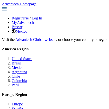
Advantech Homepage
Registrarse
/
Log In
MyAdvantech
Buscar
México
Visit the
Advantech Global website
, or choose your country or region
America Region
United States
Brasil
México
Argentina
Chile
Colombia
Perú
Europe Region
Europe
España