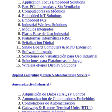
Application Focus Embedded Solutions
Box PCs Integradas y Sin Ventilador
Computadoras en Módulos
Embedded IoT Solutions
Embedded PCs
Industrial Wireless Solutions
Módulos Integrados
Placas Base de Uso Industrial
Plataformas Informáticas RISC
Señalización Digital
Single Board Computers & MI/O Extension
Software Integrado
Soluciones de Visualización para Uso Industrial
Soluciones para Plataformas de Juego
Wireless ePaper Display Solutions
Applied Computing (Design & Manufacturing Service)
Automatización Industrial
Adquisición de Datos (DAQ) y Control
Automatización de Computadores Embebidos
Controladores de Automatización
Gateways & Remote Terminal Units (RTUs)