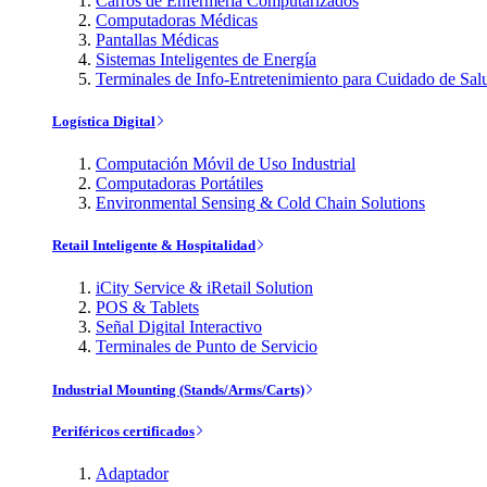
Carros de Enfermería Computarizados
Computadoras Médicas
Pantallas Médicas
Sistemas Inteligentes de Energía
Terminales de Info-Entretenimiento para Cuidado de Sal
Logística Digital
Computación Móvil de Uso Industrial
Computadoras Portátiles
Environmental Sensing & Cold Chain Solutions
Retail Inteligente & Hospitalidad
iCity Service & iRetail Solution
POS & Tablets
Señal Digital Interactivo
Terminales de Punto de Servicio
Industrial Mounting (Stands/Arms/Carts)
Periféricos certificados
Adaptador