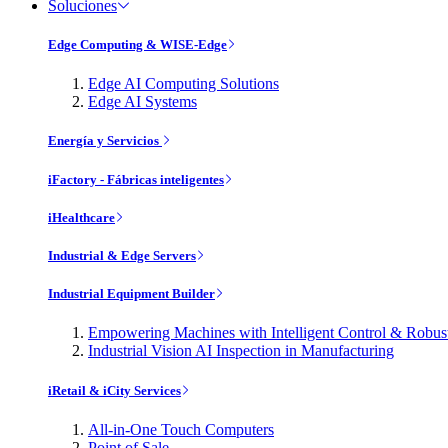
Soluciones
Edge Computing & WISE-Edge
Edge AI Computing Solutions
Edge AI Systems
Energía y Servicios
iFactory - Fábricas inteligentes
iHealthcare
Industrial & Edge Servers
Industrial Equipment Builder
Empowering Machines with Intelligent Control & Robu
Industrial Vision AI Inspection in Manufacturing
iRetail & iCity Services
All-in-One Touch Computers
Point of Sale