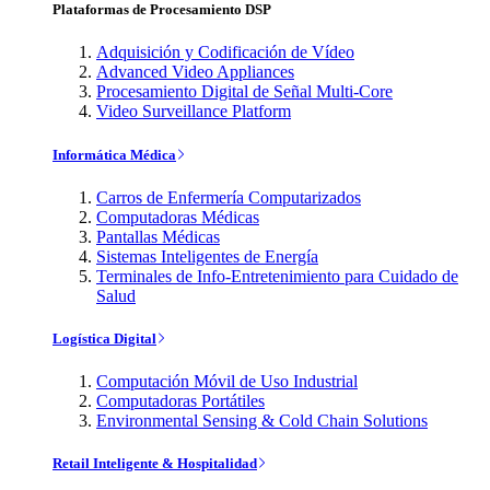
Plataformas de Procesamiento DSP
Adquisición y Codificación de Vídeo
Advanced Video Appliances
Procesamiento Digital de Señal Multi-Core
Video Surveillance Platform
Informática Médica
Carros de Enfermería Computarizados
Computadoras Médicas
Pantallas Médicas
Sistemas Inteligentes de Energía
Terminales de Info-Entretenimiento para Cuidado de
Salud
Logística Digital
Computación Móvil de Uso Industrial
Computadoras Portátiles
Environmental Sensing & Cold Chain Solutions
Retail Inteligente & Hospitalidad