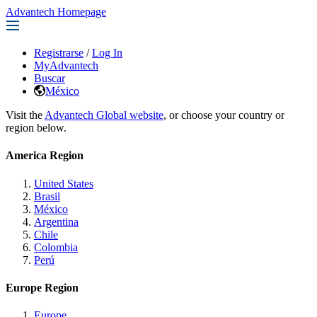
Advantech Homepage
Registrarse
/
Log In
MyAdvantech
Buscar
México
Visit the
Advantech Global website
, or choose your country or
region below.
America Region
United States
Brasil
México
Argentina
Chile
Colombia
Perú
Europe Region
Europe