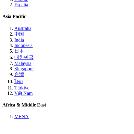
España
Asia Pacific
Australia
中国
India
Indonesia
日本
대한민국
Malaysia
Singapore
台灣
ไทย
Türkiye
Việt Nam
Africa & Middle East
MENA