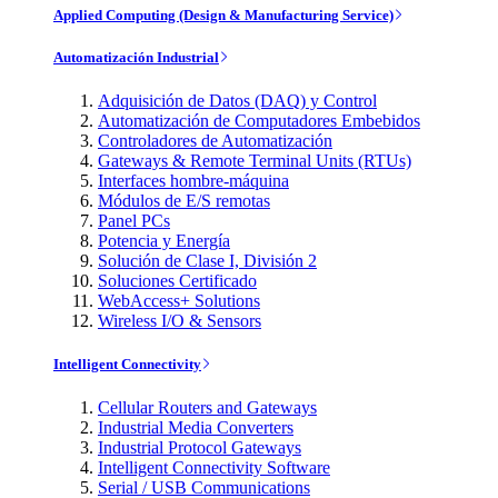
Applied Computing (Design & Manufacturing Service)
Automatización Industrial
Adquisición de Datos (DAQ) y Control
Automatización de Computadores Embebidos
Controladores de Automatización
Gateways & Remote Terminal Units (RTUs)
Interfaces hombre-máquina
Módulos de E/S remotas
Panel PCs
Potencia y Energía
Solución de Clase I, División 2
Soluciones Certificado
WebAccess+ Solutions
Wireless I/O & Sensors
Intelligent Connectivity
Cellular Routers and Gateways
Industrial Media Converters
Industrial Protocol Gateways
Intelligent Connectivity Software
Serial / USB Communications