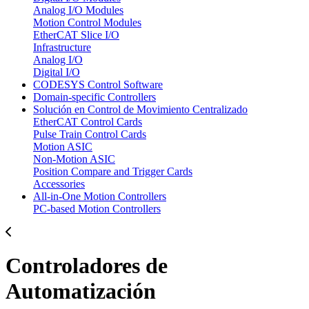
Analog I/O Modules
Motion Control Modules
EtherCAT Slice I/O
Infrastructure
Analog I/O
Digital I/O
CODESYS Control Software
Domain-specific Controllers
Solución en Control de Movimiento Centralizado
EtherCAT Control Cards
Pulse Train Control Cards
Motion ASIC
Non-Motion ASIC
Position Compare and Trigger Cards
Accessories
All-in-One Motion Controllers
PC-based Motion Controllers
Controladores de
Automatización