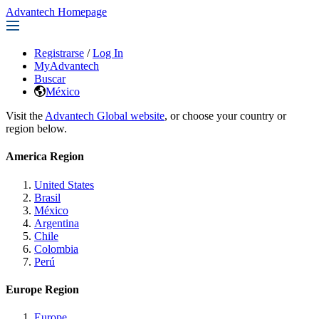
Advantech Homepage
Registrarse
/
Log In
MyAdvantech
Buscar
México
Visit the
Advantech Global website
, or choose your country or
region below.
America Region
United States
Brasil
México
Argentina
Chile
Colombia
Perú
Europe Region
Europe