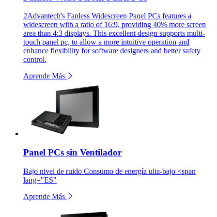
2Advantech's Fanless Widescreen Panel PCs features a
widescreen with a ratio of 16:9, providing 40% more screen
area than 4:3 displays. This excellent design supports multi-
touch panel pc, to allow a more intuitive operation and
enhance flexibility for software designers and better safety
control.
Aprende Más
Panel PCs sin Ventilador
Bajo nivel de ruido Consumo de energía ulta-bajo <span
lang="ES"
Aprende Más