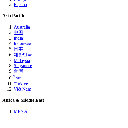
España
Asia Pacific
Australia
中国
India
Indonesia
日本
대한민국
Malaysia
Singapore
台灣
ไทย
Türkiye
Việt Nam
Africa & Middle East
MENA