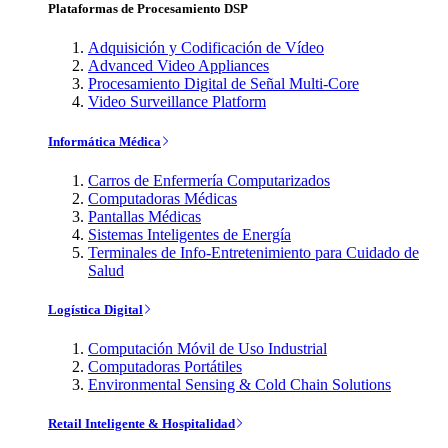
Plataformas de Procesamiento DSP
Adquisición y Codificación de Vídeo
Advanced Video Appliances
Procesamiento Digital de Señal Multi-Core
Video Surveillance Platform
Informática Médica
Carros de Enfermería Computarizados
Computadoras Médicas
Pantallas Médicas
Sistemas Inteligentes de Energía
Terminales de Info-Entretenimiento para Cuidado de
Salud
Logística Digital
Computación Móvil de Uso Industrial
Computadoras Portátiles
Environmental Sensing & Cold Chain Solutions
Retail Inteligente & Hospitalidad