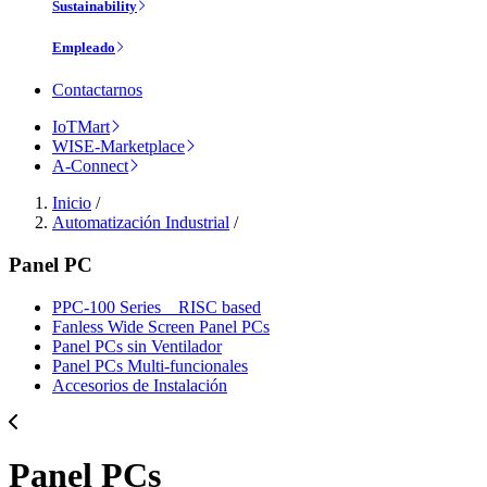
Sustainability
Empleado
Contactarnos
IoTMart
WISE-Marketplace
A-Connect
Inicio
/
Automatización Industrial
/
Panel PC
PPC-100 Series _ RISC based
Fanless Wide Screen Panel PCs
Panel PCs sin Ventilador
Panel PCs Multi-funcionales
Accesorios de Instalación
Panel PCs