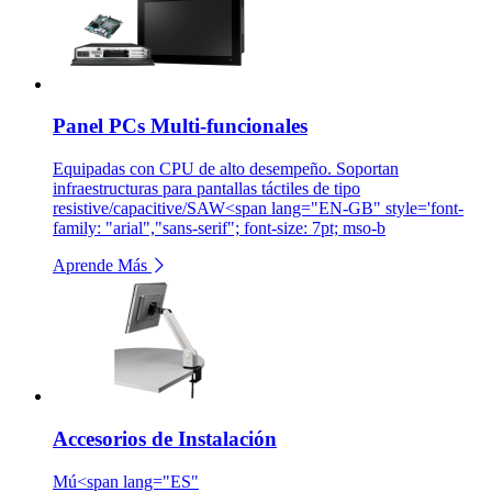
Panel PCs Multi-funcionales
Equipadas con CPU de alto desempeño. Soportan
infraestructuras para pantallas táctiles de tipo
resistive/capacitive/SAW<span lang="EN-GB" style='font-
family: "arial","sans-serif"; font-size: 7pt; mso-b
Aprende Más
Accesorios de Instalación
Mú<span lang="ES"