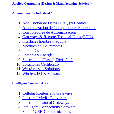
Applied Computing (Design & Manufacturing Service)
Automatización Industrial
Adquisición de Datos (DAQ) y Control
Automatización de Computadores Embebidos
Controladores de Automatización
Gateways & Remote Terminal Units (RTUs)
Interfaces hombre-máquina
Módulos de E/S remotas
Panel PCs
Potencia y Energía
Solución de Clase I, División 2
Soluciones Certificado
WebAccess+ Solutions
Wireless I/O & Sensors
Intelligent Connectivity
Cellular Routers and Gateways
Industrial Media Converters
Industrial Protocol Gateways
Intelligent Connectivity Software
Serial / USB Communications