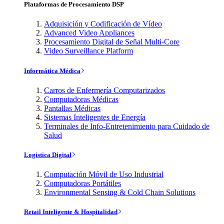
Plataformas de Procesamiento DSP
Adquisición y Codificación de Vídeo
Advanced Video Appliances
Procesamiento Digital de Señal Multi-Core
Video Surveillance Platform
Informática Médica
Carros de Enfermería Computarizados
Computadoras Médicas
Pantallas Médicas
Sistemas Inteligentes de Energía
Terminales de Info-Entretenimiento para Cuidado de
Salud
Logística Digital
Computación Móvil de Uso Industrial
Computadoras Portátiles
Environmental Sensing & Cold Chain Solutions
Retail Inteligente & Hospitalidad