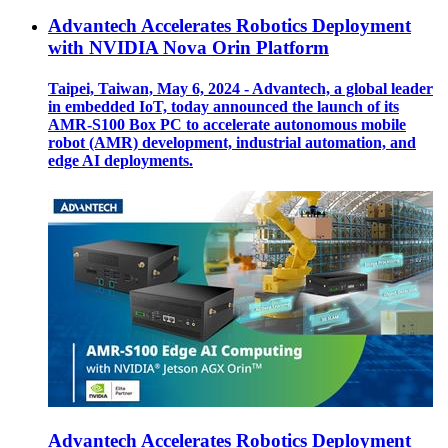
Advantech Accelerates Robotics Deployment
with NVIDIA Nova Orin Platform
Taipei, Taiwan, May 6, 2024 - Advantech, a global leader
in embedded IoT, today announced the launch of its
AMR-S100 Box PC to accelerate autonomous mobile
robot (AMR) development, industrial automation, and
edge AI deployments.
Advantech Accelerates Robotics Deployment