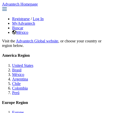
Advantech Homepage
Registrarse
/
Log In
MyAdvantech
Buscar
México
Visit the
Advantech Global website
, or choose your country or
region below.
America Region
United States
Brasil
México
Argentina
Chile
Colombia
Perú
Europe Region
Europe