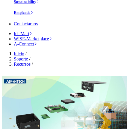
Sustainability
Empleado
Contactarnos
IoTMart
WISE-Marketplace
A-Connect
Inicio
/
Soporte
/
Recursos
/