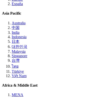
España
Asia Pacific
Australia
中国
India
Indonesia
日本
대한민국
Malaysia
Singapore
台灣
ไทย
Türkiye
Việt Nam
Africa & Middle East
MENA