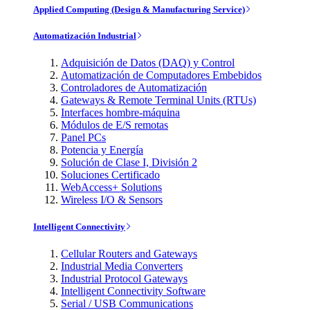
Applied Computing (Design & Manufacturing Service)
Automatización Industrial
Adquisición de Datos (DAQ) y Control
Automatización de Computadores Embebidos
Controladores de Automatización
Gateways & Remote Terminal Units (RTUs)
Interfaces hombre-máquina
Módulos de E/S remotas
Panel PCs
Potencia y Energía
Solución de Clase I, División 2
Soluciones Certificado
WebAccess+ Solutions
Wireless I/O & Sensors
Intelligent Connectivity
Cellular Routers and Gateways
Industrial Media Converters
Industrial Protocol Gateways
Intelligent Connectivity Software
Serial / USB Communications