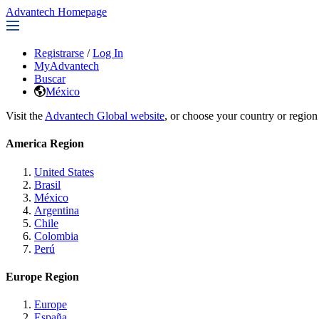
Advantech Homepage
Registrarse
/
Log In
MyAdvantech
Buscar
México
Visit the
Advantech Global website
, or choose your country or region
America Region
United States
Brasil
México
Argentina
Chile
Colombia
Perú
Europe Region
Europe
España