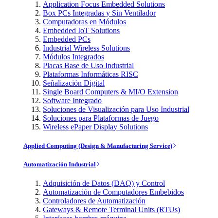
Application Focus Embedded Solutions
Box PCs Integradas y Sin Ventilador
Computadoras en Módulos
Embedded IoT Solutions
Embedded PCs
Industrial Wireless Solutions
Módulos Integrados
Placas Base de Uso Industrial
Plataformas Informáticas RISC
Señalización Digital
Single Board Computers & MI/O Extension
Software Integrado
Soluciones de Visualización para Uso Industrial
Soluciones para Plataformas de Juego
Wireless ePaper Display Solutions
Applied Computing (Design & Manufacturing Service)
Automatización Industrial
Adquisición de Datos (DAQ) y Control
Automatización de Computadores Embebidos
Controladores de Automatización
Gateways & Remote Terminal Units (RTUs)