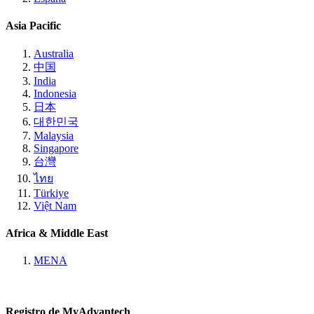
Asia Pacific
Australia
中国
India
Indonesia
日本
대한민국
Malaysia
Singapore
台灣
ไทย
Türkiye
Việt Nam
Africa & Middle East
MENA
Registro de MyAdvantech