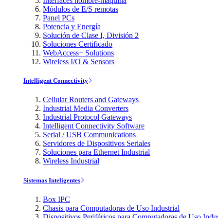
Interfaces hombre-máquina
Módulos de E/S remotas
Panel PCs
Potencia y Energía
Solución de Clase I, División 2
Soluciones Certificado
WebAccess+ Solutions
Wireless I/O & Sensors
Intelligent Connectivity
Cellular Routers and Gateways
Industrial Media Converters
Industrial Protocol Gateways
Intelligent Connectivity Software
Serial / USB Communications
Servidores de Dispositivos Seriales
Soluciones para Ethernet Industrial
Wireless Industrial
Sistemas Inteligentes
Box IPC
Chasis para Computadoras de Uso Industrial
Dispositivos Periféricos para Computadoras de Uso Indus