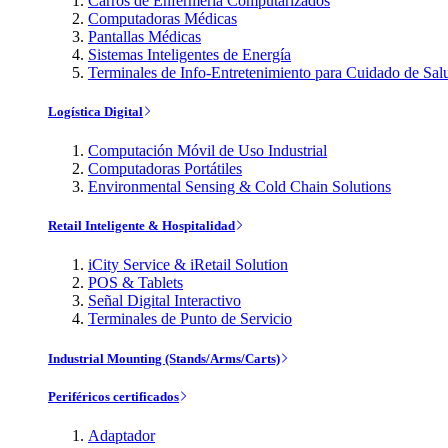
Carros de Enfermería Computarizados
Computadoras Médicas
Pantallas Médicas
Sistemas Inteligentes de Energía
Terminales de Info-Entretenimiento para Cuidado de Sal
Logística Digital
Computación Móvil de Uso Industrial
Computadoras Portátiles
Environmental Sensing & Cold Chain Solutions
Retail Inteligente & Hospitalidad
iCity Service & iRetail Solution
POS & Tablets
Señal Digital Interactivo
Terminales de Punto de Servicio
Industrial Mounting (Stands/Arms/Carts)
Periféricos certificados
Adaptador