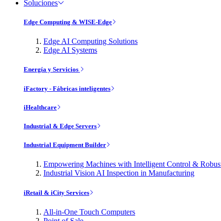
Soluciones
Edge Computing & WISE-Edge
Edge AI Computing Solutions
Edge AI Systems
Energía y Servicios
iFactory - Fábricas inteligentes
iHealthcare
Industrial & Edge Servers
Industrial Equipment Builder
Empowering Machines with Intelligent Control & Robu
Industrial Vision AI Inspection in Manufacturing
iRetail & iCity Services
All-in-One Touch Computers
Point of Sale