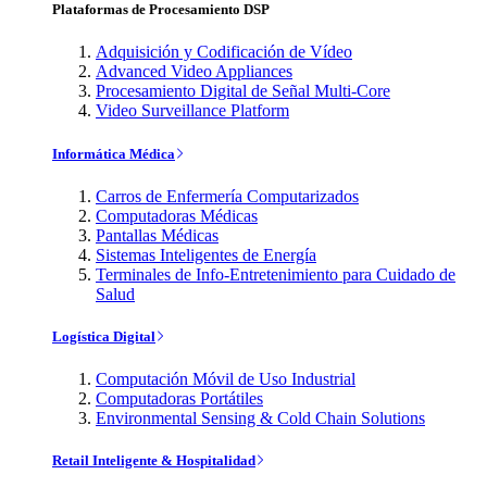
Plataformas de Procesamiento DSP
Adquisición y Codificación de Vídeo
Advanced Video Appliances
Procesamiento Digital de Señal Multi-Core
Video Surveillance Platform
Informática Médica
Carros de Enfermería Computarizados
Computadoras Médicas
Pantallas Médicas
Sistemas Inteligentes de Energía
Terminales de Info-Entretenimiento para Cuidado de
Salud
Logística Digital
Computación Móvil de Uso Industrial
Computadoras Portátiles
Environmental Sensing & Cold Chain Solutions
Retail Inteligente & Hospitalidad