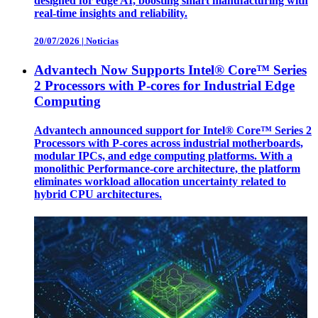
designed for edge AI, boosting smart manufacturing with
real-time insights and reliability.
20/07/2026
|
Noticias
Advantech Now Supports Intel® Core™ Series
2 Processors with P-cores for Industrial Edge
Computing
Advantech announced support for Intel® Core™ Series 2
Processors with P-cores across industrial motherboards,
modular IPCs, and edge computing platforms. With a
monolithic Performance-core architecture, the platform
eliminates workload allocation uncertainty related to
hybrid CPU architectures.