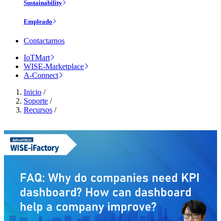
Sustainability
Empleado
Contactarnos
IoTMart
WISE-Marketplace
A-Connect
Inicio
/
Soporte
/
Recursos
/