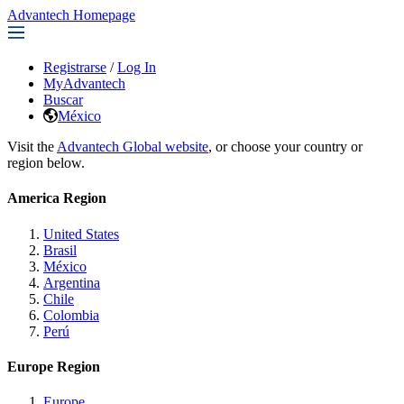
Advantech Homepage
Registrarse
/
Log In
MyAdvantech
Buscar
México
Visit the
Advantech Global website
, or choose your country or
region below.
America Region
United States
Brasil
México
Argentina
Chile
Colombia
Perú
Europe Region
Europe