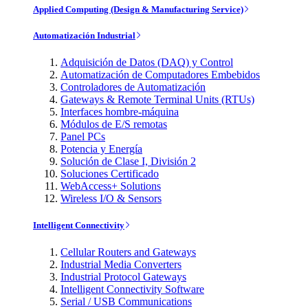
Applied Computing (Design & Manufacturing Service)
Automatización Industrial
Adquisición de Datos (DAQ) y Control
Automatización de Computadores Embebidos
Controladores de Automatización
Gateways & Remote Terminal Units (RTUs)
Interfaces hombre-máquina
Módulos de E/S remotas
Panel PCs
Potencia y Energía
Solución de Clase I, División 2
Soluciones Certificado
WebAccess+ Solutions
Wireless I/O & Sensors
Intelligent Connectivity
Cellular Routers and Gateways
Industrial Media Converters
Industrial Protocol Gateways
Intelligent Connectivity Software
Serial / USB Communications