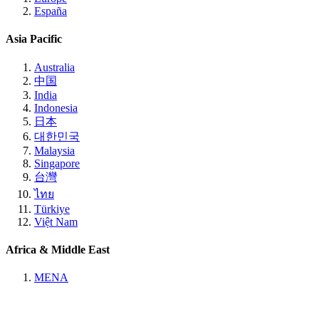
España
Asia Pacific
Australia
中国
India
Indonesia
日本
대한민국
Malaysia
Singapore
台灣
ไทย
Türkiye
Việt Nam
Africa & Middle East
MENA