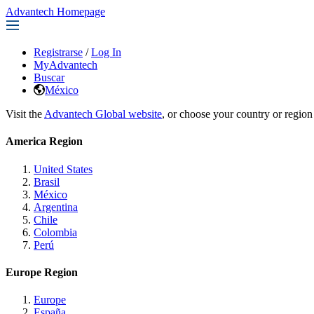
Advantech Homepage
Registrarse
/
Log In
MyAdvantech
Buscar
México
Visit the
Advantech Global website
, or choose your country or region
America Region
United States
Brasil
México
Argentina
Chile
Colombia
Perú
Europe Region
Europe
España