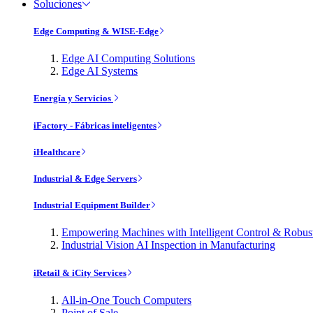
Soluciones
Edge Computing & WISE-Edge
Edge AI Computing Solutions
Edge AI Systems
Energía y Servicios
iFactory - Fábricas inteligentes
iHealthcare
Industrial & Edge Servers
Industrial Equipment Builder
Empowering Machines with Intelligent Control & Robu
Industrial Vision AI Inspection in Manufacturing
iRetail & iCity Services
All-in-One Touch Computers
Point of Sale