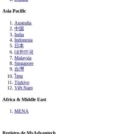
Asia Pacific
Australia
中国
India
Indonesia
日本
대한민국
Malaysia
Singapore
台灣
ไทย
Türkiye
Việt Nam
Africa & Middle East
MENA
Registro de MyAdvantech