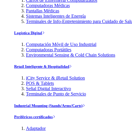
Carros de Enfermería Computarizados
Computadoras Médicas
Pantallas Médicas
Sistemas Inteligentes de Energía
Terminales de Info-Entretenimiento para Cuidado de Sal
Logística Digital
Computación Móvil de Uso Industrial
Computadoras Portátiles
Environmental Sensing & Cold Chain Solutions
Retail Inteligente & Hospitalidad
iCity Service & iRetail Solution
POS & Tablets
Señal Digital Interactivo
Terminales de Punto de Servicio
Industrial Mounting (Stands/Arms/Carts)
Periféricos certificados
Adaptador