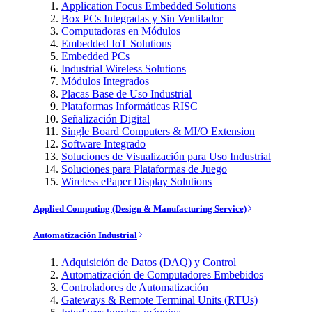
Application Focus Embedded Solutions
Box PCs Integradas y Sin Ventilador
Computadoras en Módulos
Embedded IoT Solutions
Embedded PCs
Industrial Wireless Solutions
Módulos Integrados
Placas Base de Uso Industrial
Plataformas Informáticas RISC
Señalización Digital
Single Board Computers & MI/O Extension
Software Integrado
Soluciones de Visualización para Uso Industrial
Soluciones para Plataformas de Juego
Wireless ePaper Display Solutions
Applied Computing (Design & Manufacturing Service)
Automatización Industrial
Adquisición de Datos (DAQ) y Control
Automatización de Computadores Embebidos
Controladores de Automatización
Gateways & Remote Terminal Units (RTUs)