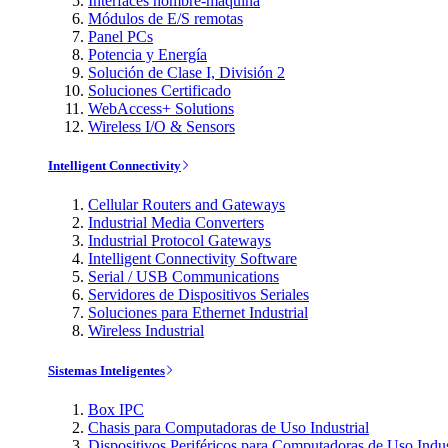
Interfaces hombre-máquina
Módulos de E/S remotas
Panel PCs
Potencia y Energía
Solución de Clase I, División 2
Soluciones Certificado
WebAccess+ Solutions
Wireless I/O & Sensors
Intelligent Connectivity
Cellular Routers and Gateways
Industrial Media Converters
Industrial Protocol Gateways
Intelligent Connectivity Software
Serial / USB Communications
Servidores de Dispositivos Seriales
Soluciones para Ethernet Industrial
Wireless Industrial
Sistemas Inteligentes
Box IPC
Chasis para Computadoras de Uso Industrial
Dispositivos Periféricos para Computadoras de Uso Indus