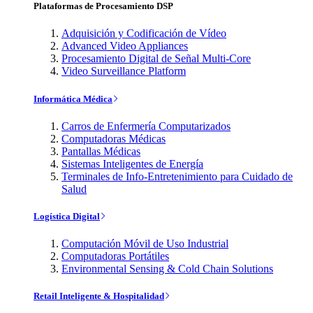
Plataformas de Procesamiento DSP
Adquisición y Codificación de Vídeo
Advanced Video Appliances
Procesamiento Digital de Señal Multi-Core
Video Surveillance Platform
Informática Médica
Carros de Enfermería Computarizados
Computadoras Médicas
Pantallas Médicas
Sistemas Inteligentes de Energía
Terminales de Info-Entretenimiento para Cuidado de
Salud
Logística Digital
Computación Móvil de Uso Industrial
Computadoras Portátiles
Environmental Sensing & Cold Chain Solutions
Retail Inteligente & Hospitalidad