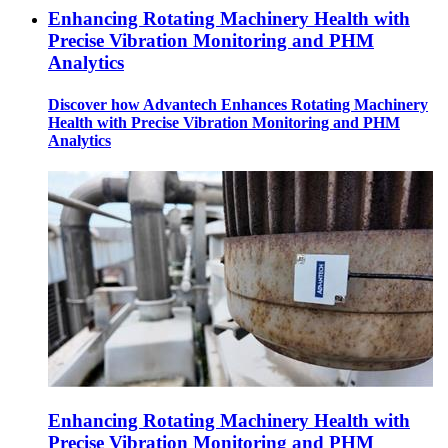
Enhancing Rotating Machinery Health with
Precise Vibration Monitoring and PHM
Analytics
Discover how Advantech Enhances Rotating Machinery
Health with Precise Vibration Monitoring and PHM
Analytics
Enhancing Rotating Machinery Health with
Precise Vibration Monitoring and PHM