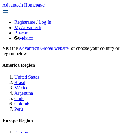
Advantech Homepage
Registrarse
/
Log In
MyAdvantech
Buscar
México
Visit the
Advantech Global website
, or choose your country or
region below.
America Region
United States
Brasil
México
Argentina
Chile
Colombia
Perú
Europe Region
Europe