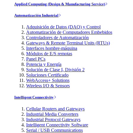
Applied Computing (Design & Manufacturing Service)
Automatización Industrial
Adquisición de Datos (DAQ) y Control
Automatización de Computadores Embebidos
Controladores de Automatización
Gateways & Remote Terminal Units (RTUs)
Interfaces hombre-máquina
Módulos de E/S remotas
Panel PCs
Potencia y Energía
Solución de Clase I, División 2
Soluciones Certificado
WebAccess+ Solutions
Wireless I/O & Sensors
Intelligent Connectivity
Cellular Routers and Gateways
Industrial Media Converters
Industrial Protocol Gateways
Intelligent Connectivity Software
Serial / USB Communications