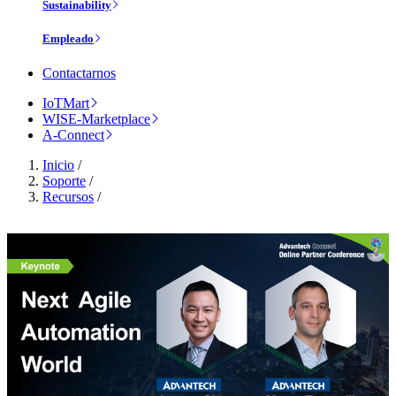
Sustainability
Empleado
Contactarnos
IoTMart
WISE-Marketplace
A-Connect
Inicio
/
Soporte
/
Recursos
/