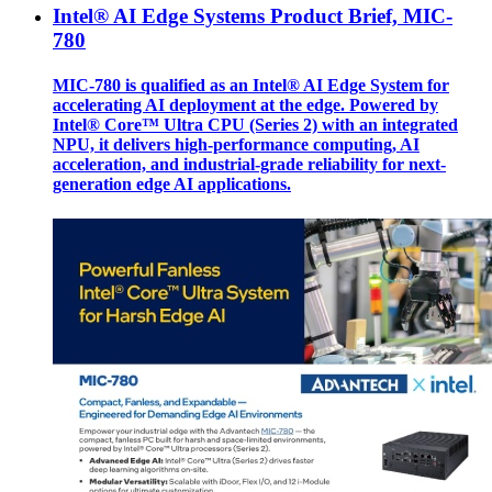
Intel® AI Edge Systems Product Brief, MIC-
780
MIC-780 is qualified as an Intel® AI Edge System for
accelerating AI deployment at the edge. Powered by
Intel® Core™ Ultra CPU (Series 2) with an integrated
NPU, it delivers high-performance computing, AI
acceleration, and industrial-grade reliability for next-
generation edge AI applications.