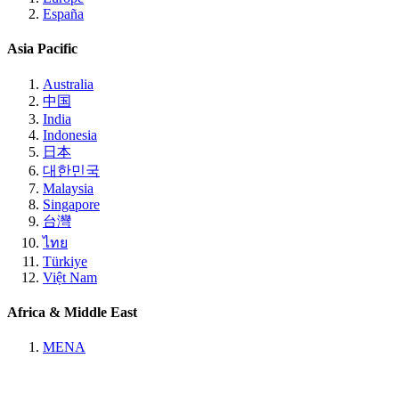
España
Asia Pacific
Australia
中国
India
Indonesia
日本
대한민국
Malaysia
Singapore
台灣
ไทย
Türkiye
Việt Nam
Africa & Middle East
MENA