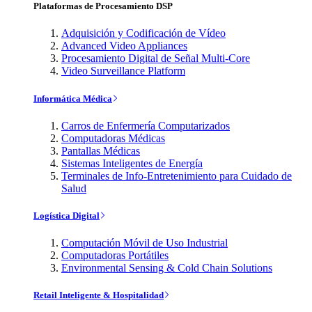
Plataformas de Procesamiento DSP
Adquisición y Codificación de Vídeo
Advanced Video Appliances
Procesamiento Digital de Señal Multi-Core
Video Surveillance Platform
Informática Médica
Carros de Enfermería Computarizados
Computadoras Médicas
Pantallas Médicas
Sistemas Inteligentes de Energía
Terminales de Info-Entretenimiento para Cuidado de
Salud
Logística Digital
Computación Móvil de Uso Industrial
Computadoras Portátiles
Environmental Sensing & Cold Chain Solutions
Retail Inteligente & Hospitalidad