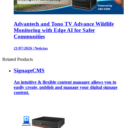
Advantech and Tono TV Advance Wildlife
Monitoring with Edge AI for Safer
Communities
21/07/2026
|
Noticias
Related Products
SignageCMS
An intuitive & flexible content manager allows you to
easily create, publish and manage your digital signage
content.