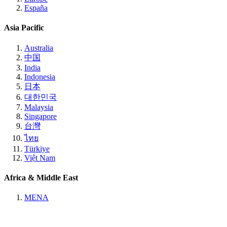
España
Asia Pacific
Australia
中国
India
Indonesia
日本
대한민국
Malaysia
Singapore
台灣
ไทย
Türkiye
Việt Nam
Africa & Middle East
MENA