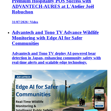
Premium Hospitality POS Success with
ADVANTECH-AURES at L'Atelier Joël
Robuchon
31/07/2026
|
Video
Advantech and Tono TV Advance Wildlife
Monitoring with Edge AI for Safer
Communities
Advantech and Tono TV deploy AI-powered bear
detection in Japan, enhancing community safety with
real-time alerts and scalable edge technology.