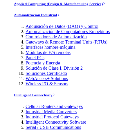
Applied Computing (Design & Manufacturing Service)
Automatización Industrial
Adquisición de Datos (DAQ) y Control
Automatización de Computadores Embebidos
Controladores de Automatización
Gateways & Remote Terminal Units (RTUs)
Interfaces hombre-máquina
Módulos de E/S remotas
Panel PCs
Potencia y Energía
Solución de Clase I, División 2
Soluciones Certificado
WebAccess+ Solutions
Wireless I/O & Sensors
Intelligent Connectivity
Cellular Routers and Gateways
Industrial Media Converters
Industrial Protocol Gateways
Intelligent Connectivity Software
Serial / USB Communications