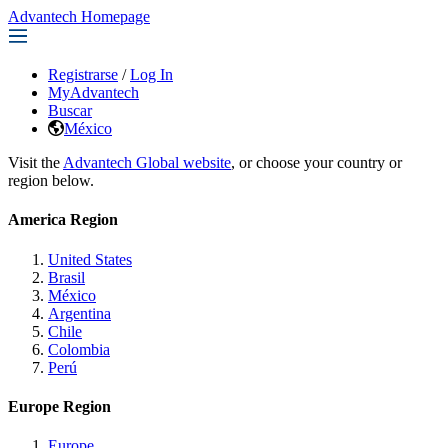
Advantech Homepage
Registrarse
/
Log In
MyAdvantech
Buscar
México
Visit the
Advantech Global website
, or choose your country or
region below.
America Region
United States
Brasil
México
Argentina
Chile
Colombia
Perú
Europe Region
Europe