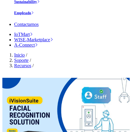
Sustainability
Empleado
Contactarnos
IoTMart
WISE-Marketplace
A-Connect
Inicio
/
Soporte
/
Recursos
/