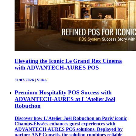
Elevating the Iconic Le Grand Rex Cinema
with ADVANTECH-AURES POS
31/07/2026
|
Video
Premium Hospitality POS Success with
ADVANTECH-AURES at L'Atelier Joël
Robuchon
Discover how L'Atelier Joël Robuchon on Paris' iconic
Champs-Élysées enhances guest experiences with
ADVANTECH-AURES POS solutions. Deployed by
partner ANP Conseils, the solution combines reliable