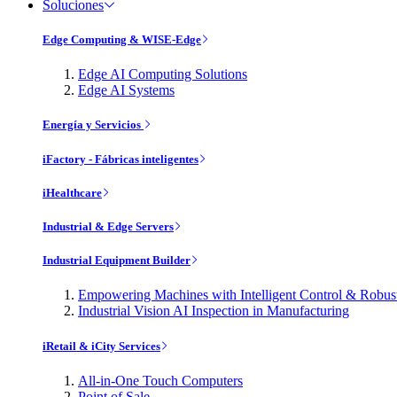
Soluciones
Edge Computing & WISE-Edge
Edge AI Computing Solutions
Edge AI Systems
Energía y Servicios
iFactory - Fábricas inteligentes
iHealthcare
Industrial & Edge Servers
Industrial Equipment Builder
Empowering Machines with Intelligent Control & Robu
Industrial Vision AI Inspection in Manufacturing
iRetail & iCity Services
All-in-One Touch Computers
Point of Sale