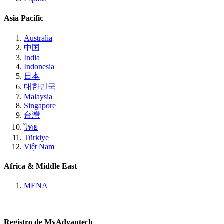
Asia Pacific
Australia
中国
India
Indonesia
日本
대한민국
Malaysia
Singapore
台灣
ไทย
Türkiye
Việt Nam
Africa & Middle East
MENA
Registro de MyAdvantech