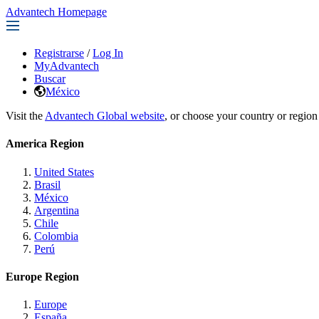
Advantech Homepage
Registrarse
/
Log In
MyAdvantech
Buscar
México
Visit the
Advantech Global website
, or choose your country or region
America Region
United States
Brasil
México
Argentina
Chile
Colombia
Perú
Europe Region
Europe
España