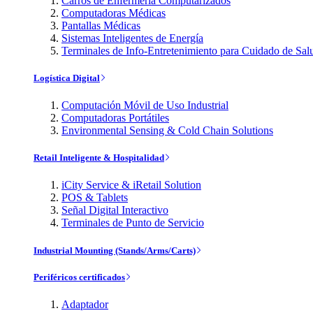
Carros de Enfermería Computarizados
Computadoras Médicas
Pantallas Médicas
Sistemas Inteligentes de Energía
Terminales de Info-Entretenimiento para Cuidado de Sal
Logística Digital
Computación Móvil de Uso Industrial
Computadoras Portátiles
Environmental Sensing & Cold Chain Solutions
Retail Inteligente & Hospitalidad
iCity Service & iRetail Solution
POS & Tablets
Señal Digital Interactivo
Terminales de Punto de Servicio
Industrial Mounting (Stands/Arms/Carts)
Periféricos certificados
Adaptador