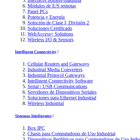
Interfaces hombre-máquina
Módulos de E/S remotas
Panel PCs
Potencia y Energía
Solución de Clase I, División 2
Soluciones Certificado
WebAccess+ Solutions
Wireless I/O & Sensors
Intelligent Connectivity
Cellular Routers and Gateways
Industrial Media Converters
Industrial Protocol Gateways
Intelligent Connectivity Software
Serial / USB Communications
Servidores de Dispositivos Seriales
Soluciones para Ethernet Industrial
Wireless Industrial
Sistemas Inteligentes
Box IPC
Chasis para Computadoras de Uso Industrial
Dispositivos Periféricos para Computadoras de Uso Indus