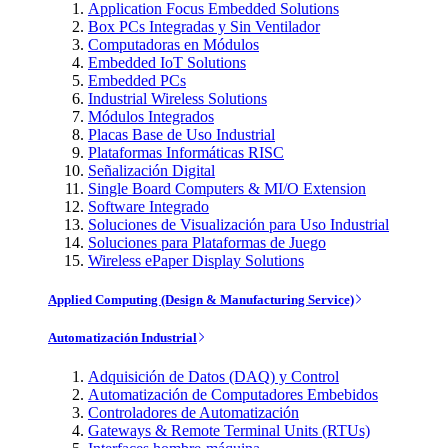
Application Focus Embedded Solutions
Box PCs Integradas y Sin Ventilador
Computadoras en Módulos
Embedded IoT Solutions
Embedded PCs
Industrial Wireless Solutions
Módulos Integrados
Placas Base de Uso Industrial
Plataformas Informáticas RISC
Señalización Digital
Single Board Computers & MI/O Extension
Software Integrado
Soluciones de Visualización para Uso Industrial
Soluciones para Plataformas de Juego
Wireless ePaper Display Solutions
Applied Computing (Design & Manufacturing Service)
Automatización Industrial
Adquisición de Datos (DAQ) y Control
Automatización de Computadores Embebidos
Controladores de Automatización
Gateways & Remote Terminal Units (RTUs)