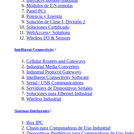
Interfaces hombre-máquina
Módulos de E/S remotas
Panel PCs
Potencia y Energía
Solución de Clase I, División 2
Soluciones Certificado
WebAccess+ Solutions
Wireless I/O & Sensors
Intelligent Connectivity
Cellular Routers and Gateways
Industrial Media Converters
Industrial Protocol Gateways
Intelligent Connectivity Software
Serial / USB Communications
Servidores de Dispositivos Seriales
Soluciones para Ethernet Industrial
Wireless Industrial
Sistemas Inteligentes
Box IPC
Chasis para Computadoras de Uso Industrial
Dispositivos Periféricos para Computadoras de Uso Indus