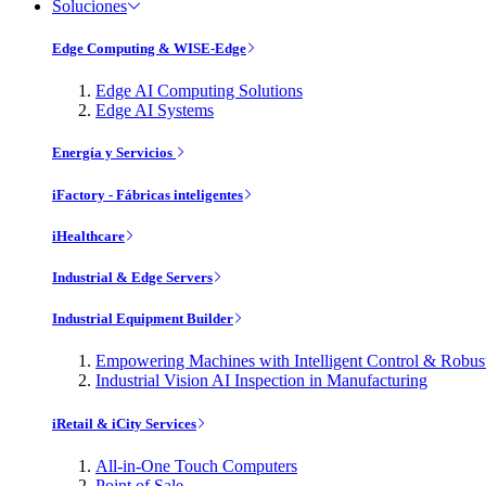
Soluciones
Edge Computing & WISE-Edge
Edge AI Computing Solutions
Edge AI Systems
Energía y Servicios
iFactory - Fábricas inteligentes
iHealthcare
Industrial & Edge Servers
Industrial Equipment Builder
Empowering Machines with Intelligent Control & Robu
Industrial Vision AI Inspection in Manufacturing
iRetail & iCity Services
All-in-One Touch Computers
Point of Sale