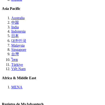
Asia Pacific
Australia
中国
India
Indonesia
日本
대한민국
Malaysia
Singapore
台灣
ไทย
Türkiye
Việt Nam
Africa & Middle East
MENA
Registro de MyAdvantech