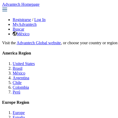
Advantech Homepage
Registrarse
/
Log In
MyAdvantech
Buscar
México
Visit the
Advantech Global website
, or choose your country or region
America Region
United States
Brasil
México
Argentina
Chile
Colombia
Perú
Europe Region
Europe
España