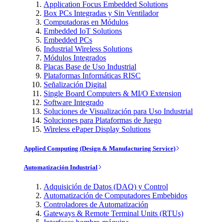
Application Focus Embedded Solutions
Box PCs Integradas y Sin Ventilador
Computadoras en Módulos
Embedded IoT Solutions
Embedded PCs
Industrial Wireless Solutions
Módulos Integrados
Placas Base de Uso Industrial
Plataformas Informáticas RISC
Señalización Digital
Single Board Computers & MI/O Extension
Software Integrado
Soluciones de Visualización para Uso Industrial
Soluciones para Plataformas de Juego
Wireless ePaper Display Solutions
Applied Computing (Design & Manufacturing Service)
Automatización Industrial
Adquisición de Datos (DAQ) y Control
Automatización de Computadores Embebidos
Controladores de Automatización
Gateways & Remote Terminal Units (RTUs)