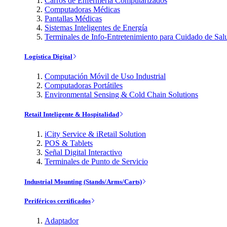
Carros de Enfermería Computarizados
Computadoras Médicas
Pantallas Médicas
Sistemas Inteligentes de Energía
Terminales de Info-Entretenimiento para Cuidado de Sal
Logística Digital
Computación Móvil de Uso Industrial
Computadoras Portátiles
Environmental Sensing & Cold Chain Solutions
Retail Inteligente & Hospitalidad
iCity Service & iRetail Solution
POS & Tablets
Señal Digital Interactivo
Terminales de Punto de Servicio
Industrial Mounting (Stands/Arms/Carts)
Periféricos certificados
Adaptador