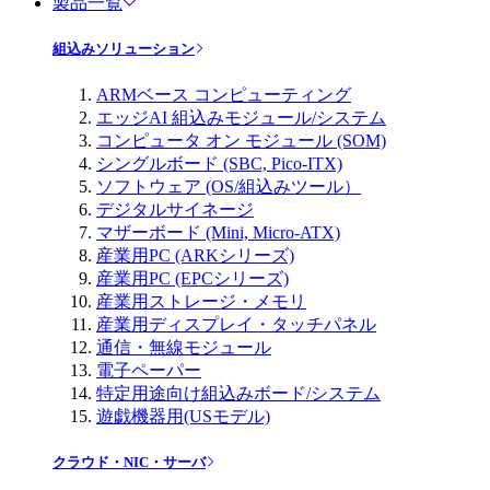
製品一覧
組込みソリューション
ARMベース コンピューティング
エッジAI 組込みモジュール/システム
コンピュータ オン モジュール (SOM)
シングルボード (SBC, Pico-ITX)
ソフトウェア (OS/組込みツール）
デジタルサイネージ
マザーボード (Mini, Micro-ATX)
産業用PC (ARKシリーズ)
産業用PC (EPCシリーズ)
産業用ストレージ・メモリ
産業用ディスプレイ・タッチパネル
通信・無線モジュール
電子ペーパー
特定用途向け組込みボード/システム
遊戯機器用(USモデル)
クラウド・NIC・サーバ