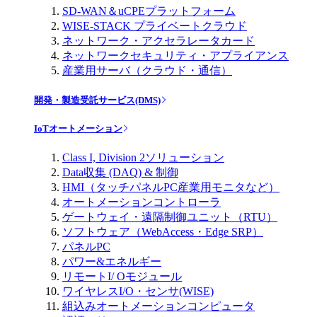
SD-WAN＆uCPEプラットフォーム
WISE-STACK プライベートクラウド
ネットワーク・アクセラレータカード
ネットワークセキュリティ・アプライアンス
産業用サーバ（クラウド・通信）
開発・製造受託サービス(DMS)
IoTオートメーション
Class I, Division 2ソリューション
Data収集 (DAQ) & 制御
HMI（タッチパネルPC産業用モニタなど）
オートメーションコントローラ
ゲートウェイ・遠隔制御ユニット（RTU）
ソフトウェア（WebAccess・Edge SRP）
パネルPC
パワー&エネルギー
リモートI/ Oモジュール
ワイヤレスI/O・センサ(WISE)
組込みオートメーションコンピュータ