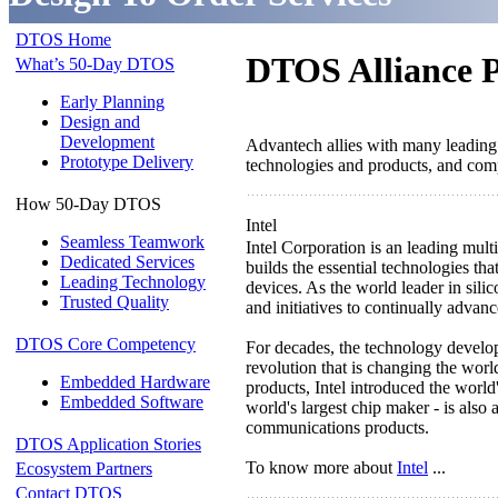
DTOS Home
DTOS Alliance P
What’s 50-Day DTOS
Early Planning
Design and
Development
Advantech allies with many leading 
Prototype Delivery
technologies and products, and comp
How 50-Day DTOS
Intel
Seamless Teamwork
Intel Corporation is an leading mult
Dedicated Services
builds the essential technologies th
Leading Technology
devices. As the world leader in sili
Trusted Quality
and initiatives to continually adva
DTOS Core Competency
For decades, the technology develop
revolution that is changing the wo
Embedded Hardware
products, Intel introduced the world'
Embedded Software
world's largest chip maker - is als
communications products.
DTOS Application Stories
To know more about
Intel
...
Ecosystem Partners
Contact DTOS