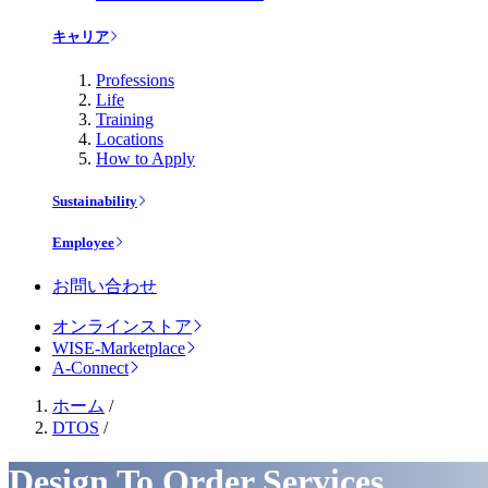
キャリア
Professions
Life
Training
Locations
How to Apply
Sustainability
Employee
お問い合わせ
オンラインストア
WISE-Marketplace
A-Connect
ホーム
/
DTOS
/
Design To Order Services