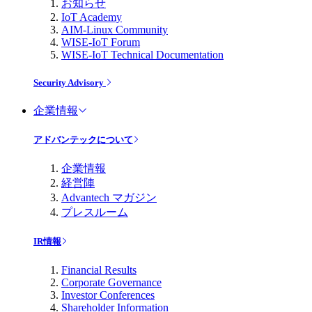
お知らせ
IoT Academy
AIM-Linux Community
WISE-IoT Forum
WISE-IoT Technical Documentation
Security Advisory
企業情報
アドバンテックについて
企業情報
経営陣
Advantech マガジン
プレスルーム
IR情報
Financial Results
Corporate Governance
Investor Conferences
Shareholder Information