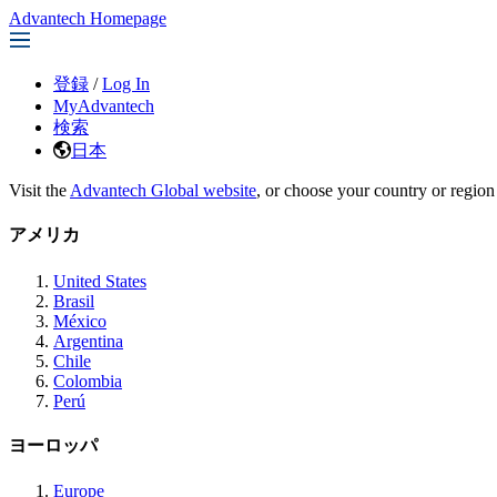
Advantech Homepage
登録
/
Log In
MyAdvantech
検索
日本
Visit the
Advantech Global website
, or choose your country or region
アメリカ
United States
Brasil
México
Argentina
Chile
Colombia
Perú
ヨーロッパ
Europe