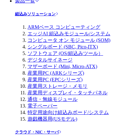
製品一覧
組込みソリューション
ARMベース コンピューティング
エッジAI 組込みモジュール/システム
コンピュータ オン モジュール (SOM)
シングルボード (SBC, Pico-ITX)
ソフトウェア (OS/組込みツール）
デジタルサイネージ
マザーボード (Mini, Micro-ATX)
産業用PC (ARKシリーズ)
産業用PC (EPCシリーズ)
産業用ストレージ・メモリ
産業用ディスプレイ・タッチパネル
通信・無線モジュール
電子ペーパー
特定用途向け組込みボード/システム
遊戯機器用(USモデル)
クラウド・NIC・サーバ