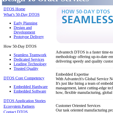
DTOS Home
What’s 50-Day DTOS
Early Planning
Design and
Development
Prototype Delivery
How 50-Day DTOS
Advantech DTOS is a faster time-to
Seamless Teamwork
methodology offering up-to-date em
Dedicated Services
delivering speedy and quality custom
Leading Technology
Trusted Quality
Embedded Expertise
DTOS Core Competency
With Advantech's Global Service Ne
It's just like hiring a team of embe
Embedded Hardware
management, latest cutting-edge te
Embedded Software
how, flexible manufacturing, global 
DTOS Application Stories
Customer Oriented Services
Ecosystem Partners
Our task oriented manufacturing pr
Contact DTOS