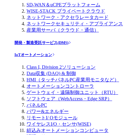
SD-WAN＆uCPEプラットフォーム
WISE-STACK プライベートクラウド
ネットワーク・アクセラレータカード
ネットワークセキュリティ・アプライアンス
産業用サーバ（クラウド・通信）
開発・製造受託サービス(DMS)
IoTオートメーション
Class I, Division 2ソリューション
Data収集 (DAQ) & 制御
HMI（タッチパネルPC産業用モニタなど）
オートメーションコントローラ
ゲートウェイ・遠隔制御ユニット（RTU）
ソフトウェア（WebAccess・Edge SRP）
パネルPC
パワー&エネルギー
リモートI/ Oモジュール
ワイヤレスI/O・センサ(WISE)
組込みオートメーションコンピュータ