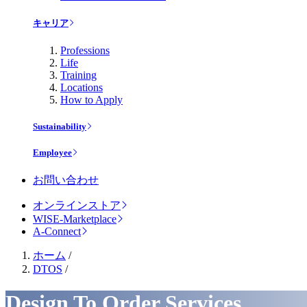
キャリア
Professions
Life
Training
Locations
How to Apply
Sustainability
Employee
お問い合わせ
オンラインストア
WISE-Marketplace
A-Connect
ホーム
/
DTOS
/
Design To Order Services