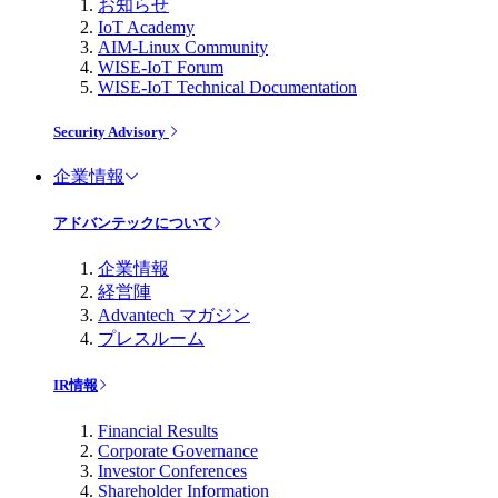
お知らせ
IoT Academy
AIM-Linux Community
WISE-IoT Forum
WISE-IoT Technical Documentation
Security Advisory
企業情報
アドバンテックについて
企業情報
経営陣
Advantech マガジン
プレスルーム
IR情報
Financial Results
Corporate Governance
Investor Conferences
Shareholder Information