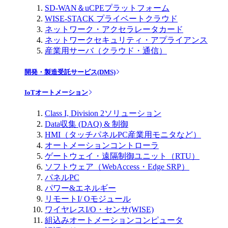
SD-WAN＆uCPEプラットフォーム
WISE-STACK プライベートクラウド
ネットワーク・アクセラレータカード
ネットワークセキュリティ・アプライアンス
産業用サーバ（クラウド・通信）
開発・製造受託サービス(DMS)
IoTオートメーション
Class I, Division 2ソリューション
Data収集 (DAQ) & 制御
HMI（タッチパネルPC産業用モニタなど）
オートメーションコントローラ
ゲートウェイ・遠隔制御ユニット（RTU）
ソフトウェア（WebAccess・Edge SRP）
パネルPC
パワー&エネルギー
リモートI/ Oモジュール
ワイヤレスI/O・センサ(WISE)
組込みオートメーションコンピュータ