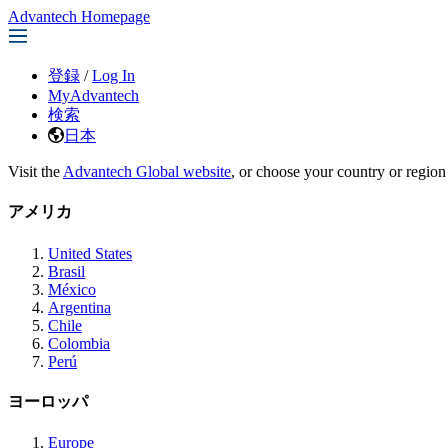
Advantech Homepage
登録
/
Log In
MyAdvantech
検索
日本
Visit the
Advantech Global website
, or choose your country or region
アメリカ
United States
Brasil
México
Argentina
Chile
Colombia
Perú
ヨーロッパ
Europe