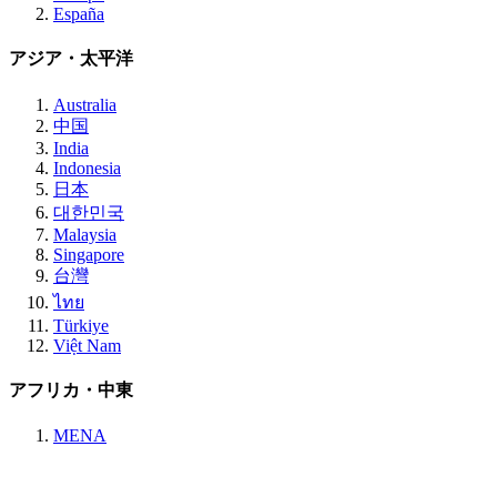
España
アジア・太平洋
Australia
中国
India
Indonesia
日本
대한민국
Malaysia
Singapore
台灣
ไทย
Türkiye
Việt Nam
アフリカ・中東
MENA