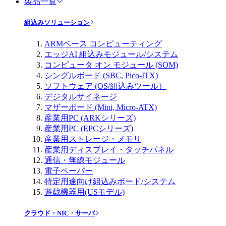
製品一覧
組込みソリューション
ARMベース コンピューティング
エッジAI 組込みモジュール/システム
コンピュータ オン モジュール (SOM)
シングルボード (SBC, Pico-ITX)
ソフトウェア (OS/組込みツール）
デジタルサイネージ
マザーボード (Mini, Micro-ATX)
産業用PC (ARKシリーズ)
産業用PC (EPCシリーズ)
産業用ストレージ・メモリ
産業用ディスプレイ・タッチパネル
通信・無線モジュール
電子ペーパー
特定用途向け組込みボード/システム
遊戯機器用(USモデル)
クラウド・NIC・サーバ