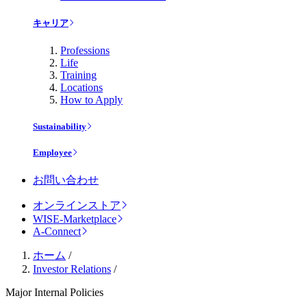
キャリア
Professions
Life
Training
Locations
How to Apply
Sustainability
Employee
お問い合わせ
オンラインストア
WISE-Marketplace
A-Connect
ホーム
/
Investor Relations
/
Major Internal Policies