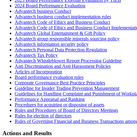
2023 Board Performance External Evaluation by TIEB
2024 Board Performance Evaluation
Advantech business Conduct
Advantech business conduct implementation rules
Advantech Code of Ethics and Business Conduct
Advantech Code of Ethics and Business Conduct Implementati
Advantech Global Entertainment & Gift Policy
Advantech group responsible minerals sourcing policy
Advantech information security policy
Advantech Personal Data Protection Regulation
Advantech Tax Policy
Advantech Whistleblower Report Processing Guideline
Anti Discrimination and Anti Harassment Policies
Articles of Incorporation
Board performance evaluation rules
Corporate Governance Best Practice Principles
Guideline for Insider Trading Prevention Management
Guidelines for Handling Complaint and Punishment of Workpl
Performance Appraisal and Ranking
Procedures for acquiring or disposing of assets
Rules and Procedures of Board of Directors Meetings
Rules for election of directors
Rules of Governing Financial and Business Transactions among
Actions and Results