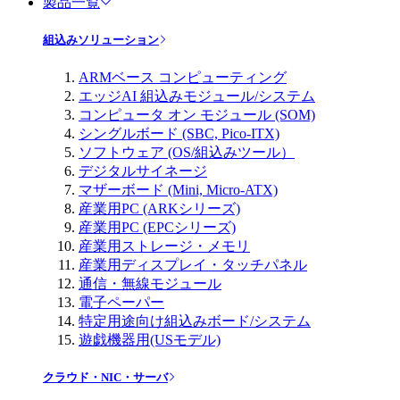
製品一覧
組込みソリューション
ARMベース コンピューティング
エッジAI 組込みモジュール/システム
コンピュータ オン モジュール (SOM)
シングルボード (SBC, Pico-ITX)
ソフトウェア (OS/組込みツール）
デジタルサイネージ
マザーボード (Mini, Micro-ATX)
産業用PC (ARKシリーズ)
産業用PC (EPCシリーズ)
産業用ストレージ・メモリ
産業用ディスプレイ・タッチパネル
通信・無線モジュール
電子ペーパー
特定用途向け組込みボード/システム
遊戯機器用(USモデル)
クラウド・NIC・サーバ