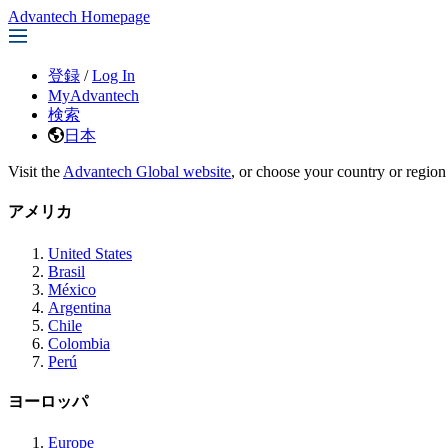
Advantech Homepage
登録
/
Log In
MyAdvantech
検索
日本
Visit the
Advantech Global website
, or choose your country or region
アメリカ
United States
Brasil
México
Argentina
Chile
Colombia
Perú
ヨーロッパ
Europe