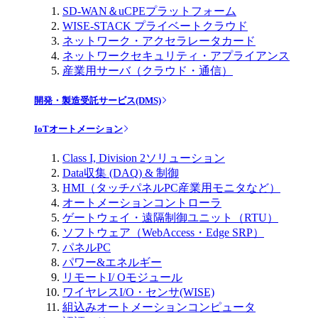
SD-WAN＆uCPEプラットフォーム
WISE-STACK プライベートクラウド
ネットワーク・アクセラレータカード
ネットワークセキュリティ・アプライアンス
産業用サーバ（クラウド・通信）
開発・製造受託サービス(DMS)
IoTオートメーション
Class I, Division 2ソリューション
Data収集 (DAQ) & 制御
HMI（タッチパネルPC産業用モニタなど）
オートメーションコントローラ
ゲートウェイ・遠隔制御ユニット（RTU）
ソフトウェア（WebAccess・Edge SRP）
パネルPC
パワー&エネルギー
リモートI/ Oモジュール
ワイヤレスI/O・センサ(WISE)
組込みオートメーションコンピュータ