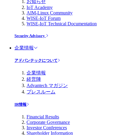
お知らせ
IoT Academy
AIM-Linux Community
WISE-IoT Forum
WISE-IoT Technical Documentation
Security Advisory
企業情報
アドバンテックについて
企業情報
経営陣
Advantech マガジン
プレスルーム
IR情報
Financial Results
Corporate Governance
Investor Conferences
Shareholder Information