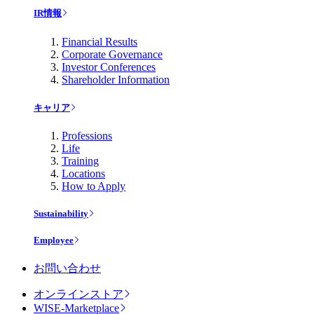
IR情報
Financial Results
Corporate Governance
Investor Conferences
Shareholder Information
キャリア
Professions
Life
Training
Locations
How to Apply
Sustainability
Employee
お問い合わせ
オンラインストア
WISE-Marketplace