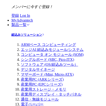
メンバーに今すぐ登録！
登録
Log In
MyAdvantech
製品一覧
組込みソリューション
ARMベース コンピューティング
エッジAI 組込みモジュール/システム
コンピュータ オン モジュール (SOM)
シングルボード (SBC, Pico-ITX)
ソフトウェア (OS/組込みツール）
デジタルサイネージ
マザーボード (Mini, Micro-ATX)
産業用PC (ARKシリーズ)
産業用PC (EPCシリーズ)
産業用ストレージ・メモリ
産業用ディスプレイ・タッチパネル
通信・無線モジュール
電子ペーパー