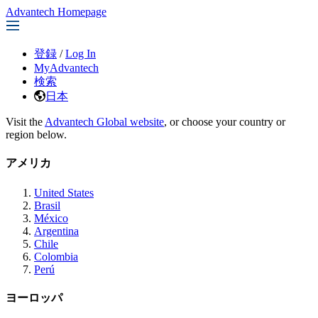
Advantech Homepage
登録
/
Log In
MyAdvantech
検索
日本
Visit the
Advantech Global website
, or choose your country or
region below.
アメリカ
United States
Brasil
México
Argentina
Chile
Colombia
Perú
ヨーロッパ