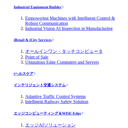
Industrial Equipment Builder
Empowering Machines with Intelligent Control &
Robust Communication
Industrial Vision AI Inspection in Manufacturing
iRetail & iCity Services
オールインワン・タッチコンピュータ
Point of Sale
Ubiquitous Edge Computers and Servers
iヘルスケア
インテリジェント交通システム
Adaptive Traffic Control Systems
Intelligent Railway Safety Solution
エッジコンピューティング＆WISE-Edge
エッジAIソリューション