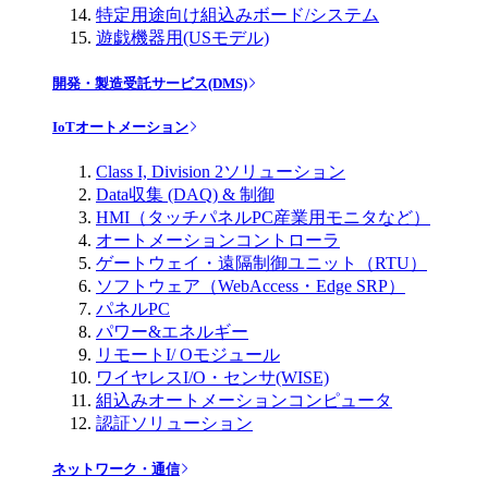
特定用途向け組込みボード/システム
遊戯機器用(USモデル)
開発・製造受託サービス(DMS)
IoTオートメーション
Class I, Division 2ソリューション
Data収集 (DAQ) & 制御
HMI（タッチパネルPC産業用モニタなど）
オートメーションコントローラ
ゲートウェイ・遠隔制御ユニット（RTU）
ソフトウェア（WebAccess・Edge SRP）
パネルPC
パワー&エネルギー
リモートI/ Oモジュール
ワイヤレスI/O・センサ(WISE)
組込みオートメーションコンピュータ
認証ソリューション
ネットワーク・通信