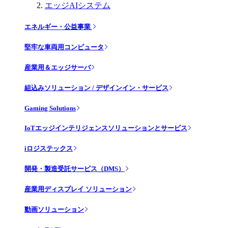
エッジAIシステム
エネルギー・公益事業
堅牢な車両用コンピュータ
産業用＆エッジサーバ
組込みソリューション / デザインイン・サービス
Gaming Solutions
IoTエッジインテリジェンスソリューションとサービス
iロジステックス
開発・製造受託サービス（DMS）
産業用ディスプレイ ソリューション
動画ソリューション