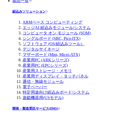
製品一覧
組込みソリューション
ARMベース コンピューティング
エッジAI 組込みモジュール/システム
コンピュータ オン モジュール (SOM)
シングルボード (SBC, Pico-ITX)
ソフトウェア (OS/組込みツール）
デジタルサイネージ
マザーボード (Mini, Micro-ATX)
産業用PC (ARKシリーズ)
産業用PC (EPCシリーズ)
産業用ストレージ・メモリ
産業用ディスプレイ・タッチパネル
通信・無線モジュール
電子ペーパー
特定用途向け組込みボード/システム
遊戯機器用(USモデル)
開発・製造受託サービス(DMS)