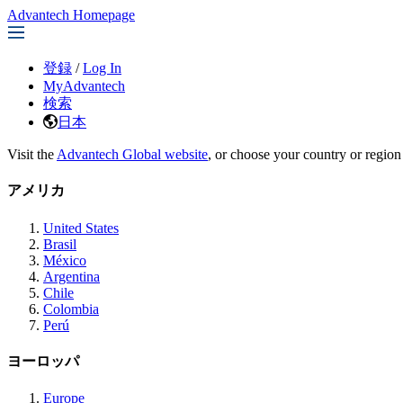
Advantech Homepage
登録
/
Log In
MyAdvantech
検索
日本
Visit the
Advantech Global website
, or choose your country or region
アメリカ
United States
Brasil
México
Argentina
Chile
Colombia
Perú
ヨーロッパ
Europe