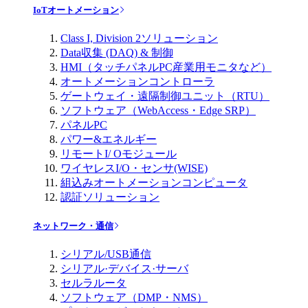
IoTオートメーション
Class I, Division 2ソリューション
Data収集 (DAQ) & 制御
HMI（タッチパネルPC産業用モニタなど）
オートメーションコントローラ
ゲートウェイ・遠隔制御ユニット（RTU）
ソフトウェア（WebAccess・Edge SRP）
パネルPC
パワー&エネルギー
リモートI/ Oモジュール
ワイヤレスI/O・センサ(WISE)
組込みオートメーションコンピュータ
認証ソリューション
ネットワーク・通信
シリアル/USB通信
シリアル·デバイス·サーバ
セルラルータ
ソフトウェア（DMP・NMS）