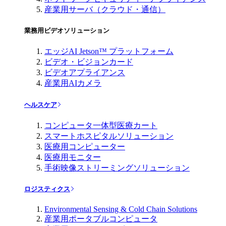
産業用サーバ（クラウド・通信）
業務用ビデオソリューション
エッジAI Jetson™ プラットフォーム
ビデオ・ビジョンカード
ビデオアプライアンス
産業用AIカメラ
ヘルスケア
コンピュータ一体型医療カート
スマートホスピタルソリューション
医療用コンピューター
医療用モニター
手術映像ストリーミングソリューション
ロジスティクス
Environmental Sensing & Cold Chain Solutions
産業用ポータブルコンピュータ