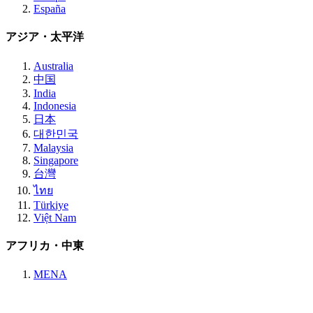
España
アジア・太平洋
Australia
中国
India
Indonesia
日本
대한민국
Malaysia
Singapore
台灣
ไทย
Türkiye
Việt Nam
アフリカ・中東
MENA