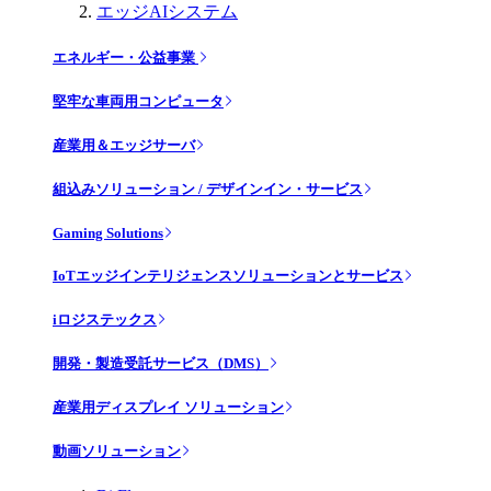
エッジAIシステム
エネルギー・公益事業
堅牢な車両用コンピュータ
産業用＆エッジサーバ
組込みソリューション / デザインイン・サービス
Gaming Solutions
IoTエッジインテリジェンスソリューションとサービス
iロジステックス
開発・製造受託サービス（DMS）
産業用ディスプレイ ソリューション
動画ソリューション