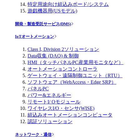
特定用途向け組込みボード/システム
遊戯機器用(USモデル)
開発・製造受託サービス(DMS)
IoTオートメーション
Class I, Division 2ソリューション
Data収集 (DAQ) & 制御
HMI（タッチパネルPC産業用モニタなど）
オートメーションコントローラ
ゲートウェイ・遠隔制御ユニット（RTU）
ソフトウェア（WebAccess・Edge SRP）
パネルPC
パワー&エネルギー
リモートI/ Oモジュール
ワイヤレスI/O・センサ(WISE)
組込みオートメーションコンピュータ
認証ソリューション
ネットワーク・通信