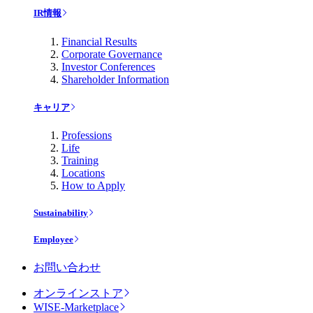
IR情報
Financial Results
Corporate Governance
Investor Conferences
Shareholder Information
キャリア
Professions
Life
Training
Locations
How to Apply
Sustainability
Employee
お問い合わせ
オンラインストア
WISE-Marketplace