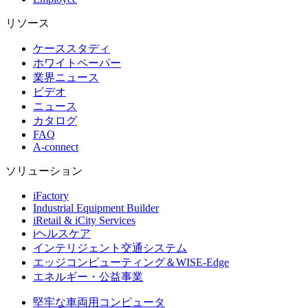
リソース
ケーススタディ
ホワイトペーパー
業界ニュース
ビデオ
ニュース
カタログ
FAQ
A-connect
ソリューション
iFactory
Industrial Equipment Builder
iRetail & iCity Services
iヘルスケア
インテリジェント交通システム
エッジコンピューティング＆WISE-Edge
エネルギー・公益事業
堅牢な車両用コンピュータ