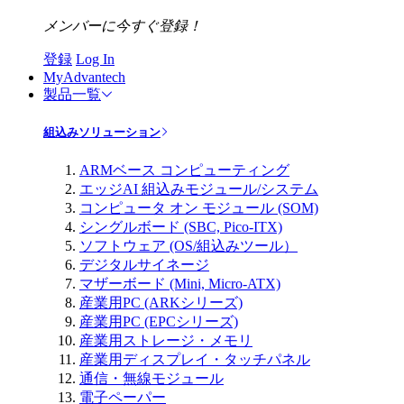
メンバーに今すぐ登録！
登録
Log In
MyAdvantech
製品一覧
組込みソリューション
ARMベース コンピューティング
エッジAI 組込みモジュール/システム
コンピュータ オン モジュール (SOM)
シングルボード (SBC, Pico-ITX)
ソフトウェア (OS/組込みツール）
デジタルサイネージ
マザーボード (Mini, Micro-ATX)
産業用PC (ARKシリーズ)
産業用PC (EPCシリーズ)
産業用ストレージ・メモリ
産業用ディスプレイ・タッチパネル
通信・無線モジュール
電子ペーパー