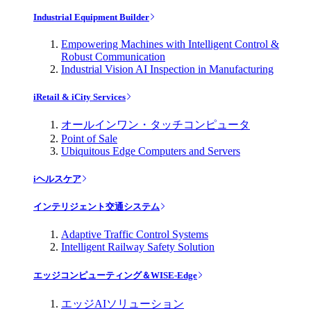
Industrial Equipment Builder
Empowering Machines with Intelligent Control &
Robust Communication
Industrial Vision AI Inspection in Manufacturing
iRetail & iCity Services
オールインワン・タッチコンピュータ
Point of Sale
Ubiquitous Edge Computers and Servers
iヘルスケア
インテリジェント交通システム
Adaptive Traffic Control Systems
Intelligent Railway Safety Solution
エッジコンピューティング＆WISE-Edge
エッジAIソリューション