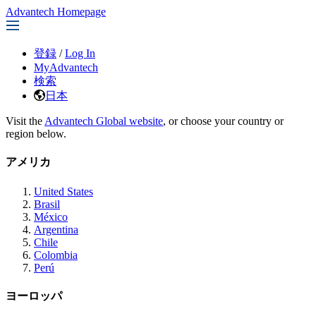
Advantech Homepage
登録
/
Log In
MyAdvantech
検索
日本
Visit the
Advantech Global website
, or choose your country or
region below.
アメリカ
United States
Brasil
México
Argentina
Chile
Colombia
Perú
ヨーロッパ