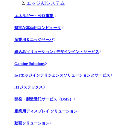
エッジAIシステム
エネルギー・公益事業
堅牢な車両用コンピュータ
産業用＆エッジサーバ
組込みソリューション / デザインイン・サービス
Gaming Solutions
IoTエッジインテリジェンスソリューションとサービス
iロジステックス
開発・製造受託サービス（DMS）
産業用ディスプレイ ソリューション
動画ソリューション