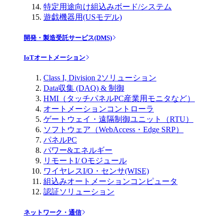
特定用途向け組込みボード/システム
遊戯機器用(USモデル)
開発・製造受託サービス(DMS)
IoTオートメーション
Class I, Division 2ソリューション
Data収集 (DAQ) & 制御
HMI（タッチパネルPC産業用モニタなど）
オートメーションコントローラ
ゲートウェイ・遠隔制御ユニット（RTU）
ソフトウェア（WebAccess・Edge SRP）
パネルPC
パワー&エネルギー
リモートI/ Oモジュール
ワイヤレスI/O・センサ(WISE)
組込みオートメーションコンピュータ
認証ソリューション
ネットワーク・通信