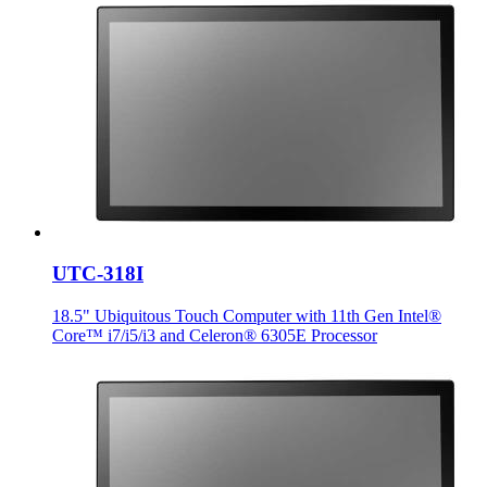
UTC-318I
18.5" Ubiquitous Touch Computer with 11th Gen Intel®
Core™ i7/i5/i3 and Celeron® 6305E Processor