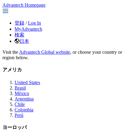
Advantech Homepage
登録
/
Log In
MyAdvantech
検索
日本
Visit the
Advantech Global website
, or choose your country or
region below.
アメリカ
United States
Brasil
México
Argentina
Chile
Colombia
Perú
ヨーロッパ