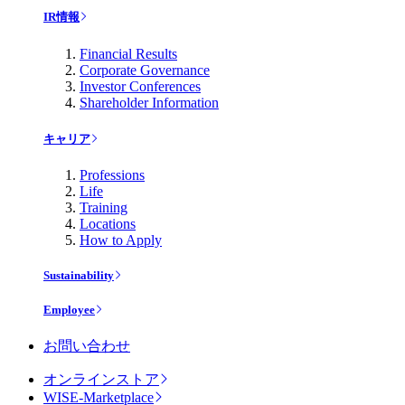
IR情報
Financial Results
Corporate Governance
Investor Conferences
Shareholder Information
キャリア
Professions
Life
Training
Locations
How to Apply
Sustainability
Employee
お問い合わせ
オンラインストア
WISE-Marketplace