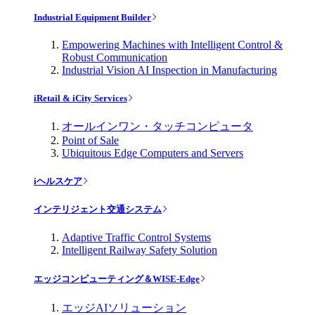
Industrial Equipment Builder
Empowering Machines with Intelligent Control &
Robust Communication
Industrial Vision AI Inspection in Manufacturing
iRetail & iCity Services
オールインワン・タッチコンピュータ
Point of Sale
Ubiquitous Edge Computers and Servers
iヘルスケア
インテリジェント交通システム
Adaptive Traffic Control Systems
Intelligent Railway Safety Solution
エッジコンピューティング＆WISE-Edge
エッジAIソリューション