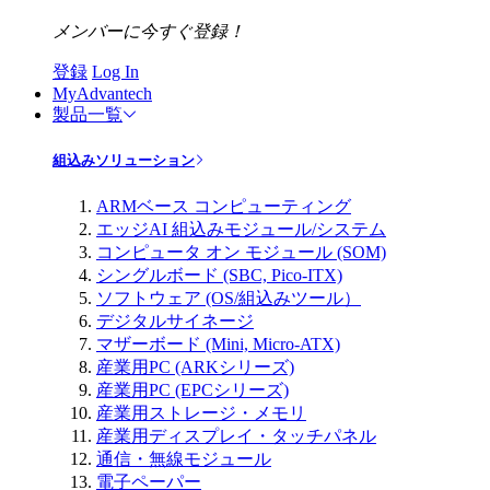
メンバーに今すぐ登録！
登録
Log In
MyAdvantech
製品一覧
組込みソリューション
ARMベース コンピューティング
エッジAI 組込みモジュール/システム
コンピュータ オン モジュール (SOM)
シングルボード (SBC, Pico-ITX)
ソフトウェア (OS/組込みツール）
デジタルサイネージ
マザーボード (Mini, Micro-ATX)
産業用PC (ARKシリーズ)
産業用PC (EPCシリーズ)
産業用ストレージ・メモリ
産業用ディスプレイ・タッチパネル
通信・無線モジュール
電子ペーパー