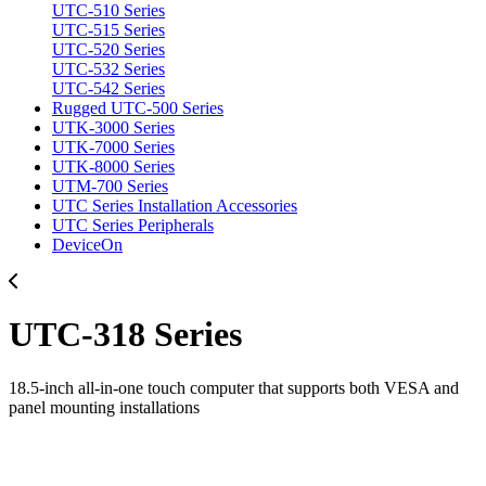
UTC-510 Series
UTC-515 Series
UTC-520 Series
UTC-532 Series
UTC-542 Series
Rugged UTC-500 Series
UTK-3000 Series
UTK-7000 Series
UTK-8000 Series
UTM-700 Series
UTC Series Installation Accessories
UTC Series Peripherals
DeviceOn
UTC-318 Series
18.5-inch all-in-one touch computer that supports both VESA and
panel mounting installations