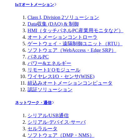
IoTオートメーション
Class I, Division 2ソリューション
Data収集 (DAQ) & 制御
HMI（タッチパネルPC産業用モニタなど）
オートメーションコントローラ
ゲートウェイ・遠隔制御ユニット（RTU）
ソフトウェア（WebAccess・Edge SRP）
パネルPC
パワー&エネルギー
リモートI/ Oモジュール
ワイヤレスI/O・センサ(WISE)
組込みオートメーションコンピュータ
認証ソリューション
ネットワーク・通信
シリアル/USB通信
シリアル·デバイス·サーバ
セルラルータ
ソフトウェア（DMP・NMS）