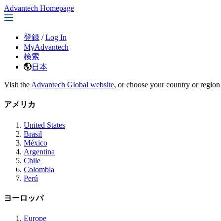
Advantech Homepage
登録
/
Log In
MyAdvantech
検索
日本
Visit the
Advantech Global website
, or choose your country or region
アメリカ
United States
Brasil
México
Argentina
Chile
Colombia
Perú
ヨーロッパ
Europe