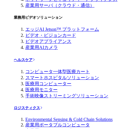
産業用サーバ（クラウド・通信）
業務用ビデオソリューション
エッジAI Jetson™ プラットフォーム
ビデオ・ビジョンカード
ビデオアプライアンス
産業用AIカメラ
ヘルスケア
コンピュータ一体型医療カート
スマートホスピタルソリューション
医療用コンピューター
医療用モニター
手術映像ストリーミングソリューション
ロジスティクス
Environmental Sensing & Cold Chain Solutions
産業用ポータブルコンピュータ