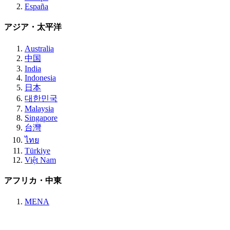
España
アジア・太平洋
Australia
中国
India
Indonesia
日本
대한민국
Malaysia
Singapore
台灣
ไทย
Türkiye
Việt Nam
アフリカ・中東
MENA