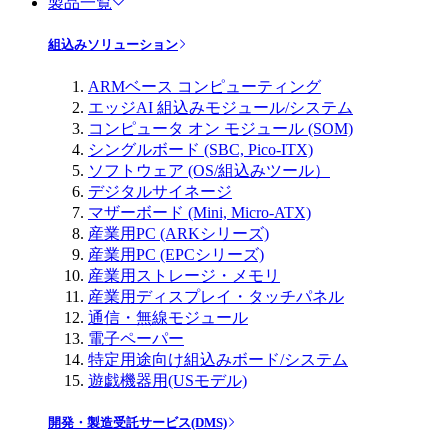
製品一覧
組込みソリューション
ARMベース コンピューティング
エッジAI 組込みモジュール/システム
コンピュータ オン モジュール (SOM)
シングルボード (SBC, Pico-ITX)
ソフトウェア (OS/組込みツール）
デジタルサイネージ
マザーボード (Mini, Micro-ATX)
産業用PC (ARKシリーズ)
産業用PC (EPCシリーズ)
産業用ストレージ・メモリ
産業用ディスプレイ・タッチパネル
通信・無線モジュール
電子ペーパー
特定用途向け組込みボード/システム
遊戯機器用(USモデル)
開発・製造受託サービス(DMS)