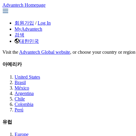
Advantech Homepage
회원가입
/
Log In
MyAdvantech
검색
대한민국
Visit the
Advantech Global website
, or choose your country or region
아메리카
United States
Brasil
México
Argentina
Chile
Colombia
Perú
유럽
Europe