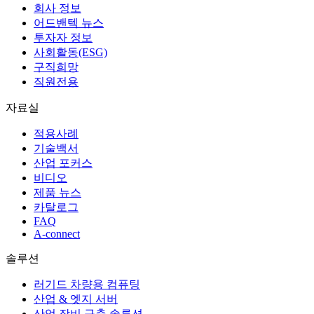
회사 정보
어드밴텍 뉴스
투자자 정보
사회활동(ESG)
구직희망
직원전용
자료실
적용사례
기술백서
산업 포커스
비디오
제품 뉴스
카탈로그
FAQ
A-connect
솔루션
러기드 차량용 컴퓨팅
산업 & 엣지 서버
산업 장비 구축 솔루션