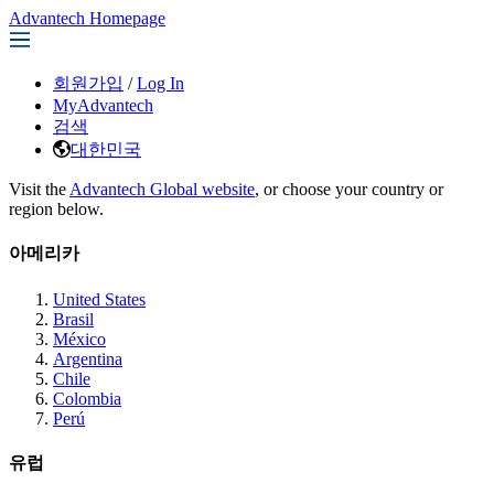
Advantech Homepage
회원가입
/
Log In
MyAdvantech
검색
대한민국
Visit the
Advantech Global website
, or choose your country or
region below.
아메리카
United States
Brasil
México
Argentina
Chile
Colombia
Perú
유럽