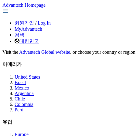
Advantech Homepage
회원가입
/
Log In
MyAdvantech
검색
대한민국
Visit the
Advantech Global website
, or choose your country or region
아메리카
United States
Brasil
México
Argentina
Chile
Colombia
Perú
유럽
Europe