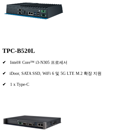
TPC-B520L
✔
Intel® Core™ i3-N305 프로세서
✔
iDoor, SATA SSD, WiFi 6 및 5G LTE M.2 확장 지원
✔
1 x Type-C