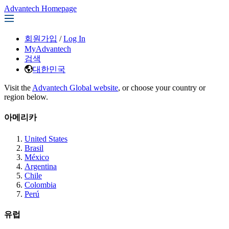
Advantech Homepage
회원가입
/
Log In
MyAdvantech
검색
대한민국
Visit the
Advantech Global website
, or choose your country or
region below.
아메리카
United States
Brasil
México
Argentina
Chile
Colombia
Perú
유럽