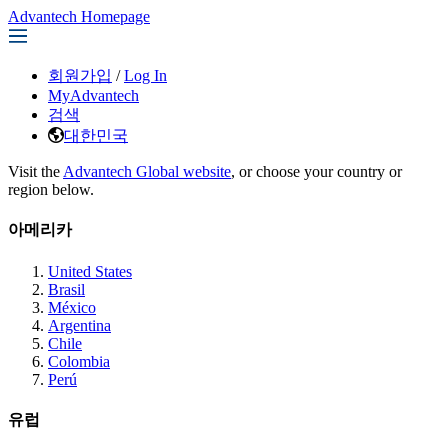
Advantech Homepage
회원가입
/
Log In
MyAdvantech
검색
대한민국
Visit the
Advantech Global website
, or choose your country or
region below.
아메리카
United States
Brasil
México
Argentina
Chile
Colombia
Perú
유럽