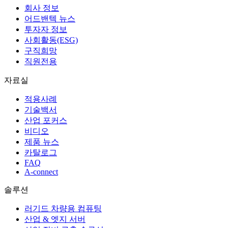
회사 정보
어드밴텍 뉴스
투자자 정보
사회활동(ESG)
구직희망
직원전용
자료실
적용사례
기술백서
산업 포커스
비디오
제품 뉴스
카탈로그
FAQ
A-connect
솔루션
러기드 차량용 컴퓨팅
산업 & 엣지 서버