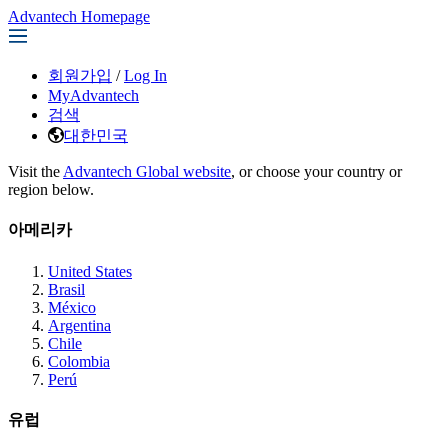
Advantech Homepage
회원가입
/
Log In
MyAdvantech
검색
대한민국
Visit the
Advantech Global website
, or choose your country or
region below.
아메리카
United States
Brasil
México
Argentina
Chile
Colombia
Perú
유럽