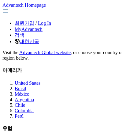
Advantech Homepage
회원가입
/
Log In
MyAdvantech
검색
대한민국
Visit the
Advantech Global website
, or choose your country or
region below.
아메리카
United States
Brasil
México
Argentina
Chile
Colombia
Perú
유럽