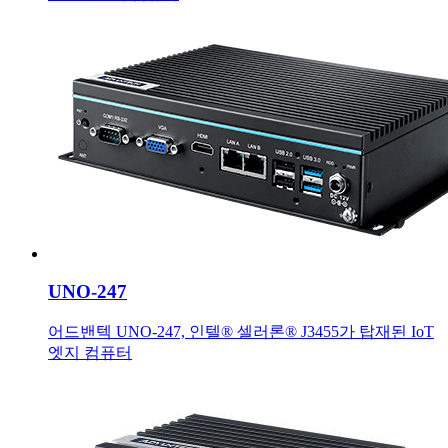
UNO-247
어드밴텍 UNO-247, 인텔® 셀러론® J3455가 탑재된 IoT
엣지 컴퓨터