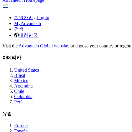
Advantech Homepage
회원가입
/
Log In
MyAdvantech
검색
대한민국
Visit the
Advantech Global website
, or choose your country or region
아메리카
United States
Brasil
México
Argentina
Chile
Colombia
Perú
유럽
Europe
España