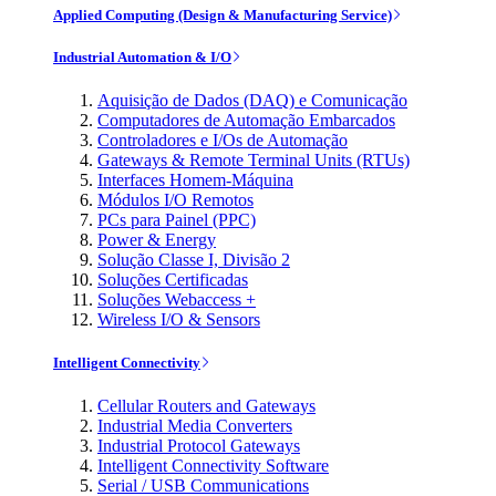
Applied Computing (Design & Manufacturing Service)
Industrial Automation & I/O
Aquisição de Dados (DAQ) e Comunicação
Computadores de Automação Embarcados
Controladores e I/Os de Automação
Gateways & Remote Terminal Units (RTUs)
Interfaces Homem-Máquina
Módulos I/O Remotos
PCs para Painel (PPC)
Power & Energy
Solução Classe I, Divisão 2
Soluções Certificadas
Soluções Webaccess +
Wireless I/O & Sensors
Intelligent Connectivity
Cellular Routers and Gateways
Industrial Media Converters
Industrial Protocol Gateways
Intelligent Connectivity Software
Serial / USB Communications