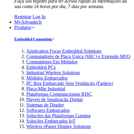
Faça seu registro para ter acesso rápido às informações da
sua conta 24 horas por dia, 7 dias por semana.
Registrar
Log In
MyAdvantech
Produtos
Embedded Computing
Application Focus Embedded Solutions
Computadores de Placa Única (SBC) e Extensão MI/O
Computdores Em Módulos
Embedded PCs
Industrial Wireless Solutions
Módulos Embarcados
PC Box Embarcado Sem Ventilação (Fanless)
Placa-Mãe Industrial
Plataformas Computacionais RISC
Players de Sinalização Digital
Sistemas de Display
Softwares Embarcados
Soluções das Plataformas Gaming
Soluções Embarcadas IoT
Wireless ePaper Display Solutions