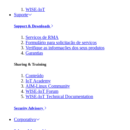
WISE-IoT
Suporte
Support & Downloads
Serviços de RMA
Formulário para solicitação de serviços
Verifique as informações dos seus produtos
Garantias
Sharing & Training
Conteúdo
IoT Academy
AIM-Linux Community
WISE-IoT Forum
WISE-IoT Technical Documentation
Security Advisory
Corporativo