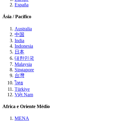
España
Ásia / Pacífico
Australia
中国
India
Indonesia
日本
대한민국
Malaysia
Singapore
台灣
ไทย
Türkiye
Việt Nam
Africa e Oriente Médio
MENA