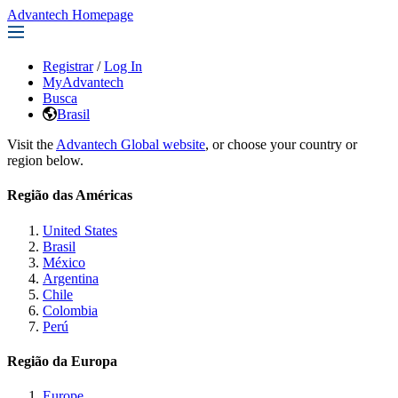
Advantech Homepage
Registrar
/
Log In
MyAdvantech
Busca
Brasil
Visit the
Advantech Global website
, or choose your country or
region below.
Região das Américas
United States
Brasil
México
Argentina
Chile
Colombia
Perú
Região da Europa
Europe