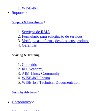
WISE-IoT
Suporte
Support & Downloads
Serviços de RMA
Formulário para solicitação de serviços
Verifique as informações dos seus produtos
Garantias
Sharing & Training
Conteúdo
IoT Academy
AIM-Linux Community
WISE-IoT Forum
WISE-IoT Technical Documentation
Security Advisory
Corporativo