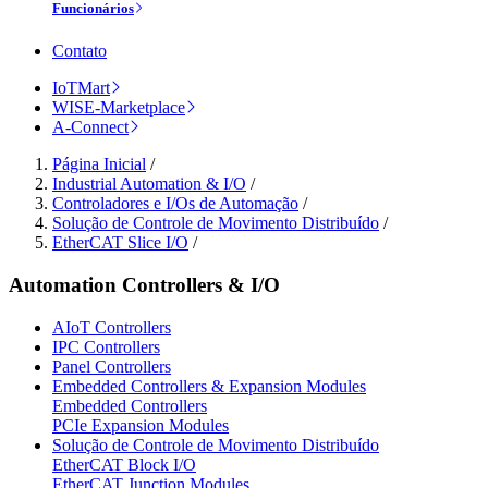
Funcionários
Contato
IoTMart
WISE-Marketplace
A-Connect
Página Inicial
/
Industrial Automation & I/O
/
Controladores e I/Os de Automação
/
Solução de Controle de Movimento Distribuído
/
EtherCAT Slice I/O
/
Automation Controllers & I/O
AIoT Controllers
IPC Controllers
Panel Controllers
Embedded Controllers & Expansion Modules
Embedded Controllers
PCIe Expansion Modules
Solução de Controle de Movimento Distribuído
EtherCAT Block I/O
EtherCAT Junction Modules