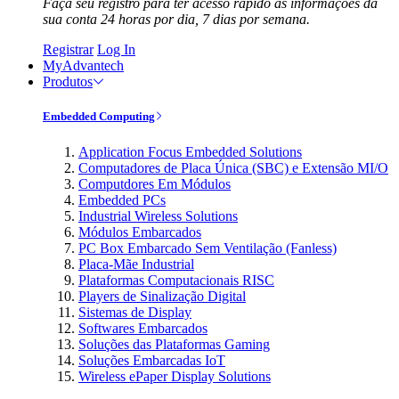
Faça seu registro para ter acesso rápido às informações da
sua conta 24 horas por dia, 7 dias por semana.
Registrar
Log In
MyAdvantech
Produtos
Embedded Computing
Application Focus Embedded Solutions
Computadores de Placa Única (SBC) e Extensão MI/O
Computdores Em Módulos
Embedded PCs
Industrial Wireless Solutions
Módulos Embarcados
PC Box Embarcado Sem Ventilação (Fanless)
Placa-Mãe Industrial
Plataformas Computacionais RISC
Players de Sinalização Digital
Sistemas de Display
Softwares Embarcados
Soluções das Plataformas Gaming
Soluções Embarcadas IoT
Wireless ePaper Display Solutions