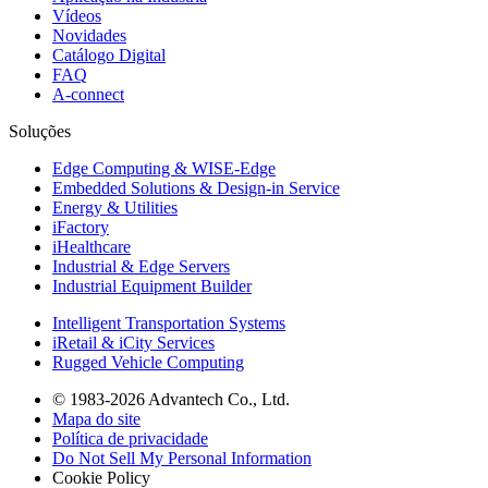
Vídeos
Novidades
Catálogo Digital
FAQ
A-connect
Soluções
Edge Computing & WISE-Edge
Embedded Solutions & Design-in Service
Energy & Utilities
iFactory
iHealthcare
Industrial & Edge Servers
Industrial Equipment Builder
Intelligent Transportation Systems
iRetail & iCity Services
Rugged Vehicle Computing
© 1983-2026 Advantech Co., Ltd.
Mapa do site
Política de privacidade
Do Not Sell My Personal Information
Cookie Policy