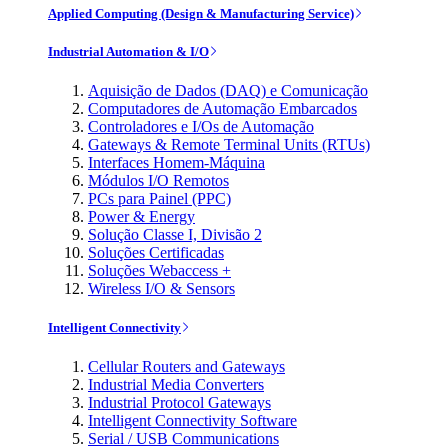
Applied Computing (Design & Manufacturing Service)
Industrial Automation & I/O
Aquisição de Dados (DAQ) e Comunicação
Computadores de Automação Embarcados
Controladores e I/Os de Automação
Gateways & Remote Terminal Units (RTUs)
Interfaces Homem-Máquina
Módulos I/O Remotos
PCs para Painel (PPC)
Power & Energy
Solução Classe I, Divisão 2
Soluções Certificadas
Soluções Webaccess +
Wireless I/O & Sensors
Intelligent Connectivity
Cellular Routers and Gateways
Industrial Media Converters
Industrial Protocol Gateways
Intelligent Connectivity Software
Serial / USB Communications