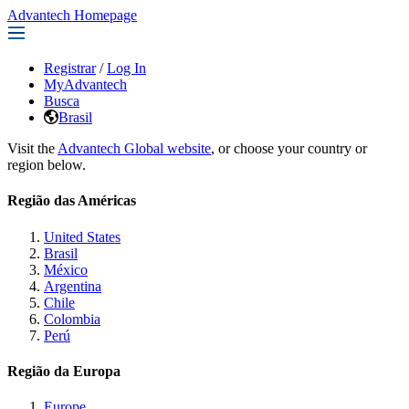
Advantech Homepage
Registrar
/
Log In
MyAdvantech
Busca
Brasil
Visit the
Advantech Global website
, or choose your country or
region below.
Região das Américas
United States
Brasil
México
Argentina
Chile
Colombia
Perú
Região da Europa
Europe