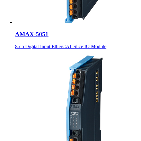
AMAX-5051
8-ch Digital Input EtherCAT Slice IO Module