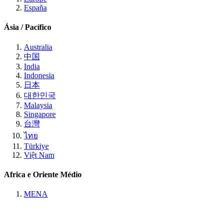
España
Ásia / Pacífico
Australia
中国
India
Indonesia
日本
대한민국
Malaysia
Singapore
台灣
ไทย
Türkiye
Việt Nam
Africa e Oriente Médio
MENA