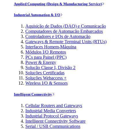
Applied Computing (Design & Manufacturing Service)
Industrial Automation & I/O
Aquisição de Dados (DAQ) e Comunicação
Computadores de Automação Embarcados
Controladores e I/Os de Automação
Gateways & Remote Terminal Units (RTUs)
Interfaces Homem-Máquina
Módulos I/O Remotos
PCs para Painel (PPC)
Power & Energy
Solução Classe I, Divisão 2
Soluções Certificadas
Soluções Webaccess +
Wireless I/O & Sensors
Intelligent Connectivity
Cellular Routers and Gateways
Industrial Media Converters
Industrial Protocol Gateways
Intelligent Connectivity Software
Serial / USB Communications