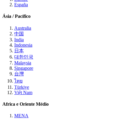
España
Ásia / Pacífico
Australia
中国
India
Indonesia
日本
대한민국
Malaysia
Singapore
台灣
ไทย
Türkiye
Việt Nam
Africa e Oriente Médio
MENA