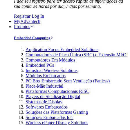
Faça seu registro para ter acesso rápido às informações da
sua conta 24 horas por dia, 7 dias por semana.
Registrar
Log In
MyAdvantech
Produtos
Embedded Computing
Application Focus Embedded Solutions
Computadores de Placa Única (SBC) e Extensão MI/O
Computdores Em Módulos
Embedded PCs
Industrial Wireless Solutions
Módulos Embarcados
PC Box Embarcado Sem Ventilação (Fanless)
Placa-Mãe Industrial
Plataformas Computacionais RISC
Players de Sinalização Digital
Sistemas de Display
Softwares Embarcados
Soluções das Plataformas Gaming
Soluções Embarcadas IoT
Wireless ePaper Display Solutions