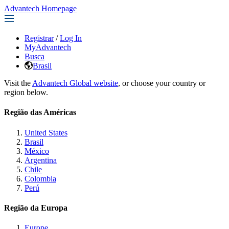
Advantech Homepage
Registrar
/
Log In
MyAdvantech
Busca
Brasil
Visit the
Advantech Global website
, or choose your country or
region below.
Região das Américas
United States
Brasil
México
Argentina
Chile
Colombia
Perú
Região da Europa
Europe