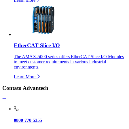
Learn More
EtherCAT Slice I/O
The AMAX-5000 series offers EtherCAT Slice I/O Modules
to meet customer requirements in various industrial
environments.
Learn More
Contato Advantech
0800-770-5355