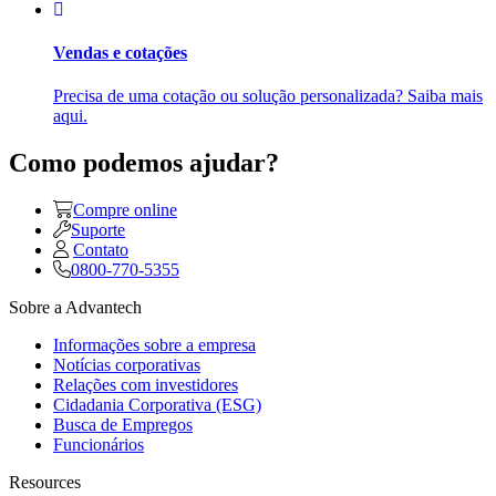
Vendas e cotações
Precisa de uma cotação ou solução personalizada? Saiba mais
aqui.
Como podemos ajudar?
Compre online
Suporte
Contato
0800-770-5355
Sobre a Advantech
Informações sobre a empresa
Notícias corporativas
Relações com investidores
Cidadania Corporativa (ESG)
Busca de Empregos
Funcionários
Resources