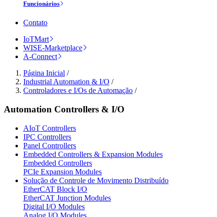
Funcionários
Contato
IoTMart
WISE-Marketplace
A-Connect
Página Inicial
/
Industrial Automation & I/O
/
Controladores e I/Os de Automação
/
Automation Controllers & I/O
AIoT Controllers
IPC Controllers
Panel Controllers
Embedded Controllers & Expansion Modules
Embedded Controllers
PCIe Expansion Modules
Solução de Controle de Movimento Distribuído
EtherCAT Block I/O
EtherCAT Junction Modules
Digital I/O Modules
Analog I/O Modules