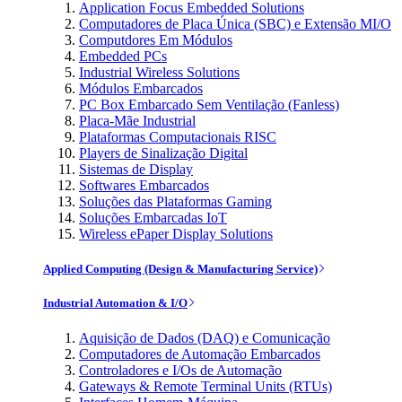
Application Focus Embedded Solutions
Computadores de Placa Única (SBC) e Extensão MI/O
Computdores Em Módulos
Embedded PCs
Industrial Wireless Solutions
Módulos Embarcados
PC Box Embarcado Sem Ventilação (Fanless)
Placa-Mãe Industrial
Plataformas Computacionais RISC
Players de Sinalização Digital
Sistemas de Display
Softwares Embarcados
Soluções das Plataformas Gaming
Soluções Embarcadas IoT
Wireless ePaper Display Solutions
Applied Computing (Design & Manufacturing Service)
Industrial Automation & I/O
Aquisição de Dados (DAQ) e Comunicação
Computadores de Automação Embarcados
Controladores e I/Os de Automação
Gateways & Remote Terminal Units (RTUs)