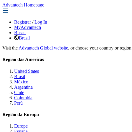
Advantech Homepage
Registrar
/
Log In
MyAdvantech
Busca
Brasil
Visit the
Advantech Global website
, or choose your country or region
Região das Américas
United States
Brasil
México
Argentina
Chile
Colombia
Perú
Região da Europa
Europe
España