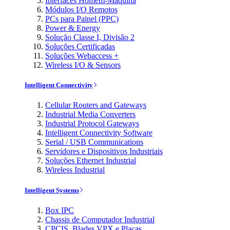
Interfaces Homem-Máquina
Módulos I/O Remotos
PCs para Painel (PPC)
Power & Energy
Solução Classe I, Divisão 2
Soluções Certificadas
Soluções Webaccess +
Wireless I/O & Sensors
Intelligent Connectivity
Cellular Routers and Gateways
Industrial Media Converters
Industrial Protocol Gateways
Intelligent Connectivity Software
Serial / USB Communications
Servidores e Dispositivos Industriais
Soluções Ethernet Industrial
Wireless Industrial
Intelligent Systems
Box IPC
Chassis de Computador Industrial
CPCIS, Blades VPX e Placas