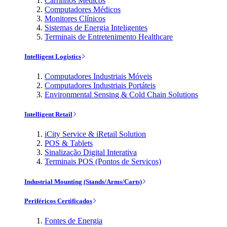
Carrinhos Médicos
Computadores Médicos
Monitores Clínicos
Sistemas de Energia Inteligentes
Terminais de Entretenimento Healthcare
Intelligent Logistics
Computadores Industriais Móveis
Computadores Industriais Portáteis
Environmental Sensing & Cold Chain Solutions
Intelligent Retail
iCity Service & iRetail Solution
POS & Tablets
Sinalização Digital Interativa
Terminais POS (Pontos de Serviços)
Industrial Mounting (Stands/Arms/Carts)
Periféricos Certificados
Fontes de Energia