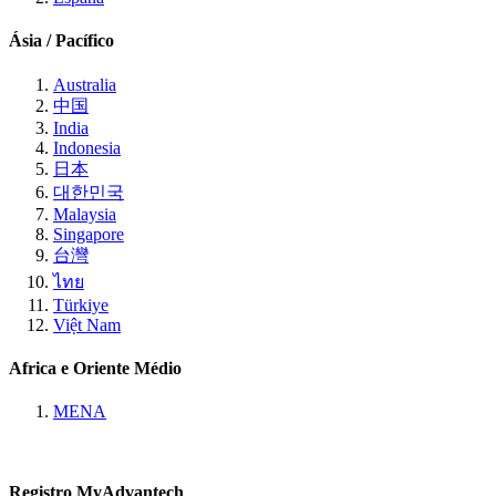
Ásia / Pacífico
Australia
中国
India
Indonesia
日本
대한민국
Malaysia
Singapore
台灣
ไทย
Türkiye
Việt Nam
Africa e Oriente Médio
MENA
Registro MyAdvantech