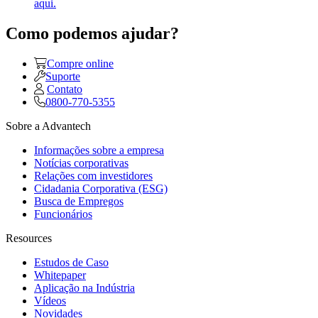
aqui.
Como podemos ajudar?
Compre online
Suporte
Contato
0800-770-5355
Sobre a Advantech
Informações sobre a empresa
Notícias corporativas
Relações com investidores
Cidadania Corporativa (ESG)
Busca de Empregos
Funcionários
Resources
Estudos de Caso
Whitepaper
Aplicação na Indústria
Vídeos
Novidades