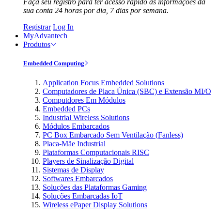
Faça seu registro para ter acesso rápido às informações da
sua conta 24 horas por dia, 7 dias por semana.
Registrar
Log In
MyAdvantech
Produtos
Embedded Computing
Application Focus Embedded Solutions
Computadores de Placa Única (SBC) e Extensão MI/O
Computdores Em Módulos
Embedded PCs
Industrial Wireless Solutions
Módulos Embarcados
PC Box Embarcado Sem Ventilação (Fanless)
Placa-Mãe Industrial
Plataformas Computacionais RISC
Players de Sinalização Digital
Sistemas de Display
Softwares Embarcados
Soluções das Plataformas Gaming
Soluções Embarcadas IoT
Wireless ePaper Display Solutions