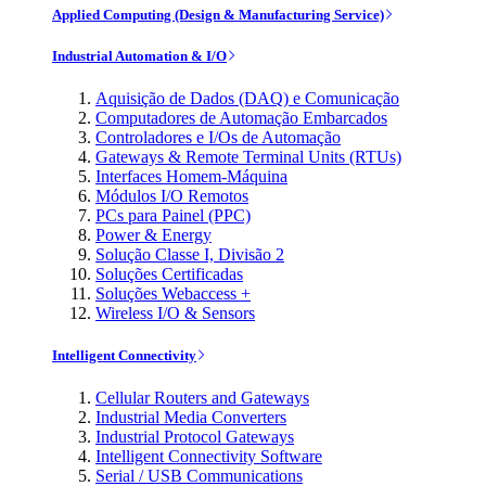
Applied Computing (Design & Manufacturing Service)
Industrial Automation & I/O
Aquisição de Dados (DAQ) e Comunicação
Computadores de Automação Embarcados
Controladores e I/Os de Automação
Gateways & Remote Terminal Units (RTUs)
Interfaces Homem-Máquina
Módulos I/O Remotos
PCs para Painel (PPC)
Power & Energy
Solução Classe I, Divisão 2
Soluções Certificadas
Soluções Webaccess +
Wireless I/O & Sensors
Intelligent Connectivity
Cellular Routers and Gateways
Industrial Media Converters
Industrial Protocol Gateways
Intelligent Connectivity Software
Serial / USB Communications