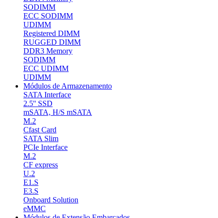
SODIMM
ECC SODIMM
UDIMM
Registered DIMM
RUGGED DIMM
DDR3 Memory
SODIMM
ECC UDIMM
UDIMM
Módulos de Armazenamento
SATA Interface
2.5'' SSD
mSATA, H/S mSATA
M.2
Cfast Card
SATA Slim
PCIe Interface
M.2
CF express
U.2
E1.S
E3.S
Onboard Solution
eMMC
Módulos de Extensão Embarcados