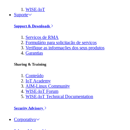
WISE-IoT
Suporte
Support & Downloads
Serviços de RMA
Formulário para solicitação de serviços
Verifique as informações dos seus produtos
Garantias
Sharing & Training
Conteúdo
IoT Academy
AIM-Linux Community
WISE-IoT Forum
WISE-IoT Technical Documentation
Security Advisory
Corporativo