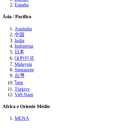
España
Ásia / Pacífico
Australia
中国
India
Indonesia
日本
대한민국
Malaysia
Singapore
台灣
ไทย
Türkiye
Việt Nam
Africa e Oriente Médio
MENA