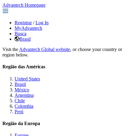
Advantech Homepage
Registrar
/
Log In
MyAdvantech
Busca
Brasil
Visit the
Advantech Global website
, or choose your country or
region below.
Região das Américas
United States
Brasil
México
Argentina
Chile
Colombia
Perú
Região da Europa
Europe