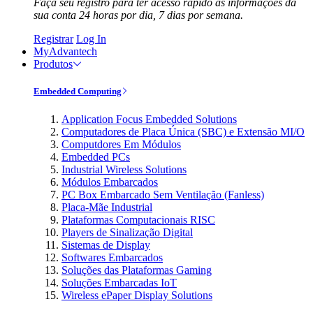
Faça seu registro para ter acesso rápido às informações da
sua conta 24 horas por dia, 7 dias por semana.
Registrar
Log In
MyAdvantech
Produtos
Embedded Computing
Application Focus Embedded Solutions
Computadores de Placa Única (SBC) e Extensão MI/O
Computdores Em Módulos
Embedded PCs
Industrial Wireless Solutions
Módulos Embarcados
PC Box Embarcado Sem Ventilação (Fanless)
Placa-Mãe Industrial
Plataformas Computacionais RISC
Players de Sinalização Digital
Sistemas de Display
Softwares Embarcados
Soluções das Plataformas Gaming
Soluções Embarcadas IoT
Wireless ePaper Display Solutions