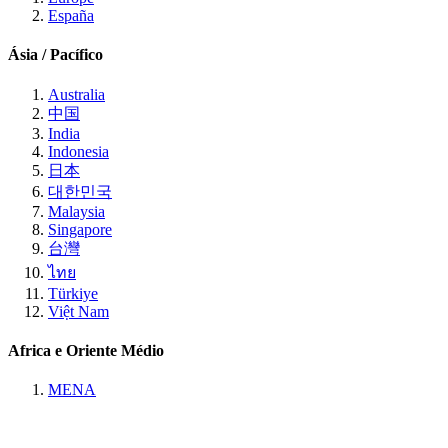
España
Ásia / Pacífico
Australia
中国
India
Indonesia
日本
대한민국
Malaysia
Singapore
台灣
ไทย
Türkiye
Việt Nam
Africa e Oriente Médio
MENA