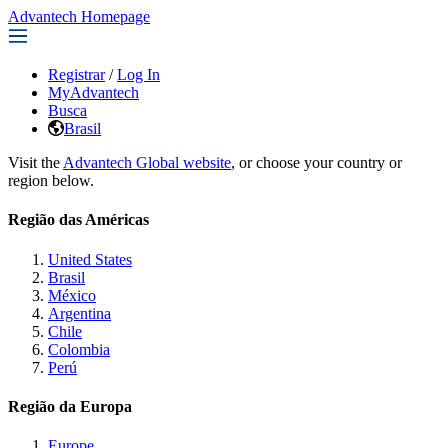
Advantech Homepage
Registrar
/
Log In
MyAdvantech
Busca
Brasil
Visit the
Advantech Global website
, or choose your country or
region below.
Região das Américas
United States
Brasil
México
Argentina
Chile
Colombia
Perú
Região da Europa
Europe