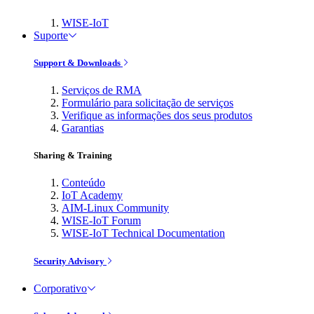
WISE-IoT
Suporte
Support & Downloads
Serviços de RMA
Formulário para solicitação de serviços
Verifique as informações dos seus produtos
Garantias
Sharing & Training
Conteúdo
IoT Academy
AIM-Linux Community
WISE-IoT Forum
WISE-IoT Technical Documentation
Security Advisory
Corporativo