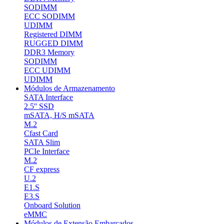
SODIMM
ECC SODIMM
UDIMM
Registered DIMM
RUGGED DIMM
DDR3 Memory
SODIMM
ECC UDIMM
UDIMM
Módulos de Armazenamento
SATA Interface
2.5'' SSD
mSATA, H/S mSATA
M.2
Cfast Card
SATA Slim
PCIe Interface
M.2
CF express
U.2
E1.S
E3.S
Onboard Solution
eMMC
Módulos de Extensão Embarcados