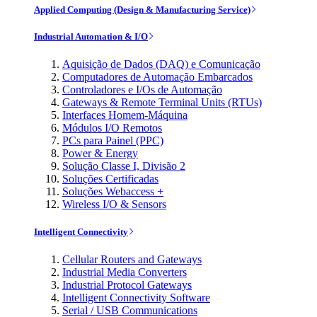
Applied Computing (Design & Manufacturing Service)
Industrial Automation & I/O
Aquisição de Dados (DAQ) e Comunicação
Computadores de Automação Embarcados
Controladores e I/Os de Automação
Gateways & Remote Terminal Units (RTUs)
Interfaces Homem-Máquina
Módulos I/O Remotos
PCs para Painel (PPC)
Power & Energy
Solução Classe I, Divisão 2
Soluções Certificadas
Soluções Webaccess +
Wireless I/O & Sensors
Intelligent Connectivity
Cellular Routers and Gateways
Industrial Media Converters
Industrial Protocol Gateways
Intelligent Connectivity Software
Serial / USB Communications