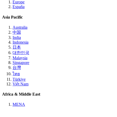
Europe
España
Asia Pacific
Australia
中国
India
Indonesia
日本
대한민국
Malaysia
Singapore
台灣
ไทย
Türkiye
Việt Nam
Africa & Middle East
MENA