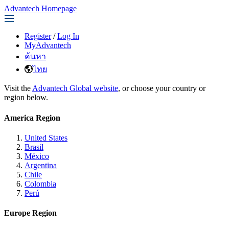
Advantech Homepage
Register
/
Log In
MyAdvantech
ค้นหา
ไทย
Visit the
Advantech Global website
, or choose your country or
region below.
America Region
United States
Brasil
México
Argentina
Chile
Colombia
Perú
Europe Region