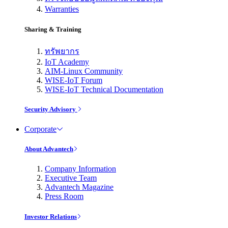
Warranties
Sharing & Training
ทรัพยากร
IoT Academy
AIM-Linux Community
WISE-IoT Forum
WISE-IoT Technical Documentation
Security Advisory
Corporate
About Advantech
Company Information
Executive Team
Advantech Magazine
Press Room
Investor Relations