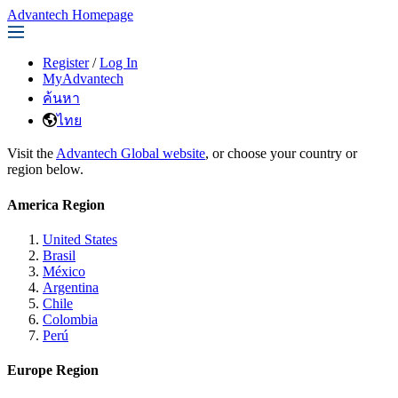
Advantech Homepage
Register
/
Log In
MyAdvantech
ค้นหา
ไทย
Visit the
Advantech Global website
, or choose your country or
region below.
America Region
United States
Brasil
México
Argentina
Chile
Colombia
Perú
Europe Region