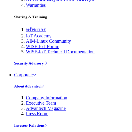
Warranties
Sharing & Training
ทรัพยากร
IoT Academy
AIM-Linux Community
WISE-IoT Forum
WISE-IoT Technical Documentation
Security Advisory
Corporate
About Advantech
Company Information
Executive Team
Advantech Magazine
Press Room
Investor Relations