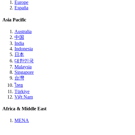
Europe
España
Asia Pacific
Australia
中国
India
Indonesia
日本
대한민국
Malaysia
Singapore
台灣
ไทย
Türkiye
Việt Nam
Africa & Middle East
MENA