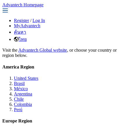
Advantech Homepage
Register
/
Log In
MyAdvantech
ค้นหา
ไทย
Visit the
Advantech Global website
, or choose your country or
region below.
America Region
United States
Brasil
México
Argentina
Chile
Colombia
Perú
Europe Region