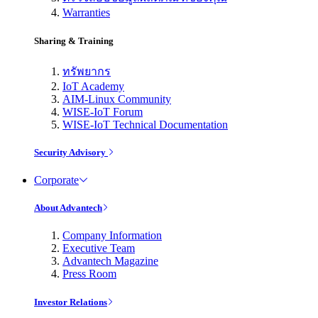
Warranties
Sharing & Training
ทรัพยากร
IoT Academy
AIM-Linux Community
WISE-IoT Forum
WISE-IoT Technical Documentation
Security Advisory
Corporate
About Advantech
Company Information
Executive Team
Advantech Magazine
Press Room
Investor Relations