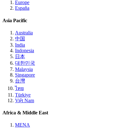
Europe
España
Asia Pacific
Australia
中国
India
Indonesia
日本
대한민국
Malaysia
Singapore
台灣
ไทย
Türkiye
Việt Nam
Africa & Middle East
MENA