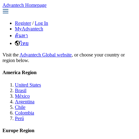
Advantech Homepage
Register
/
Log In
MyAdvantech
ค้นหา
ไทย
Visit the
Advantech Global website
, or choose your country or
region below.
America Region
United States
Brasil
México
Argentina
Chile
Colombia
Perú
Europe Region