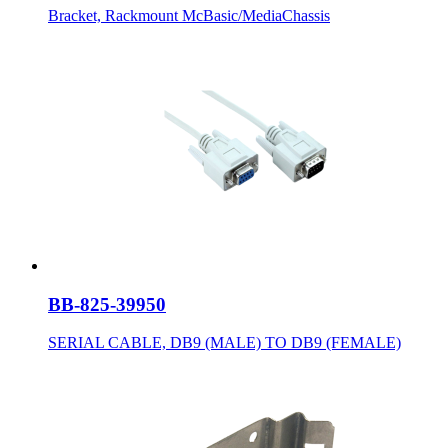
Bracket, Rackmount McBasic/MediaChassis
BB-825-39950
SERIAL CABLE, DB9 (MALE) TO DB9 (FEMALE)