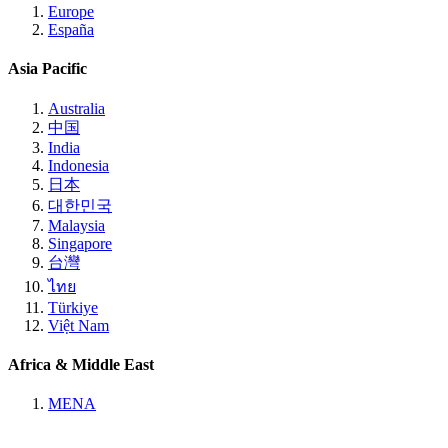
Europe
España
Asia Pacific
Australia
中国
India
Indonesia
日本
대한민국
Malaysia
Singapore
台灣
ไทย
Türkiye
Việt Nam
Africa & Middle East
MENA