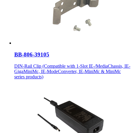
BB-806-39105
DIN-Rail Clip (Compatible with 1-Slot IE-/MediaChassis, IE-
GigaMiniMc, IE-ModeConverter, IE-MiniMc & MiniMc
series products)