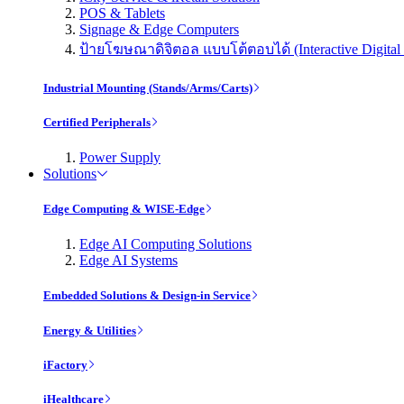
POS & Tablets
Signage & Edge Computers
ป้ายโฆษณาดิจิตอล แบบโต้ตอบได้ (Interactive Digital 
Industrial Mounting (Stands/Arms/Carts)
Certified Peripherals
Power Supply
Solutions
Edge Computing & WISE-Edge
Edge AI Computing Solutions
Edge AI Systems
Embedded Solutions & Design-in Service
Energy & Utilities
iFactory
iHealthcare