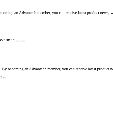
coming an Advantech member, you can receive latest product news, webi
นรายการ
 By becoming an Advantech member, you can receive latest product news
tion.