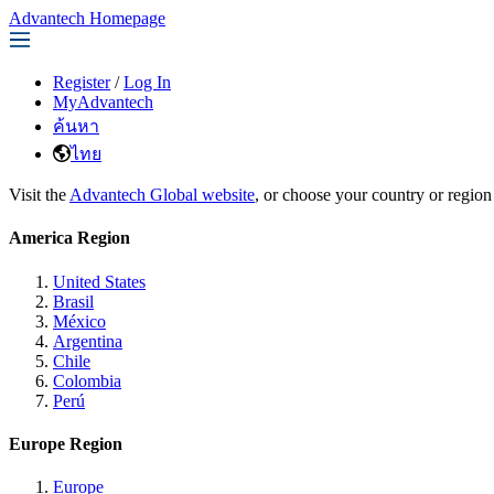
Advantech Homepage
Register
/
Log In
MyAdvantech
ค้นหา
ไทย
Visit the
Advantech Global website
, or choose your country or region
America Region
United States
Brasil
México
Argentina
Chile
Colombia
Perú
Europe Region
Europe