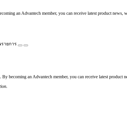
coming an Advantech member, you can receive latest product news, webi
นรายการ
 By becoming an Advantech member, you can receive latest product news
tion.