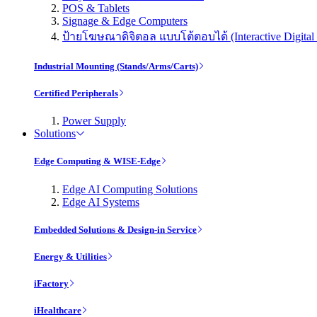
POS & Tablets
Signage & Edge Computers
ป้ายโฆษณาดิจิตอล แบบโต้ตอบได้ (Interactive Digital 
Industrial Mounting (Stands/Arms/Carts)
Certified Peripherals
Power Supply
Solutions
Edge Computing & WISE-Edge
Edge AI Computing Solutions
Edge AI Systems
Embedded Solutions & Design-in Service
Energy & Utilities
iFactory
iHealthcare