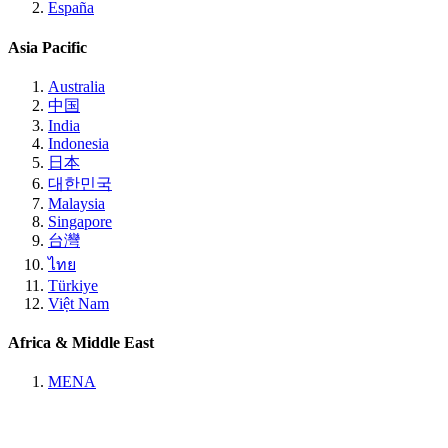
España
Asia Pacific
Australia
中国
India
Indonesia
日本
대한민국
Malaysia
Singapore
台灣
ไทย
Türkiye
Việt Nam
Africa & Middle East
MENA