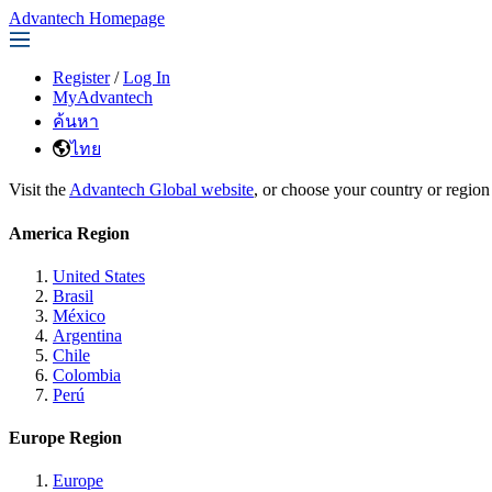
Advantech Homepage
Register
/
Log In
MyAdvantech
ค้นหา
ไทย
Visit the
Advantech Global website
, or choose your country or region
America Region
United States
Brasil
México
Argentina
Chile
Colombia
Perú
Europe Region
Europe