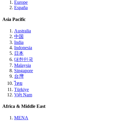
Europe
España
Asia Pacific
Australia
中国
India
Indonesia
日本
대한민국
Malaysia
Singapore
台灣
ไทย
Türkiye
Việt Nam
Africa & Middle East
MENA