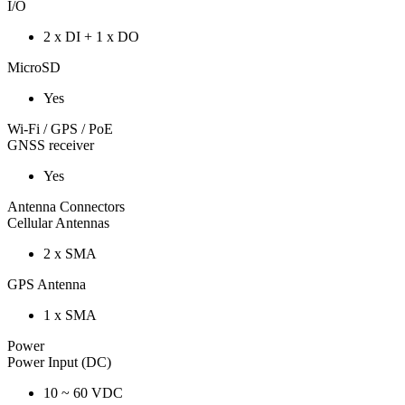
I/O
2 x DI + 1 x DO
MicroSD
Yes
Wi-Fi / GPS / PoE
GNSS receiver
Yes
Antenna Connectors
Cellular Antennas
2 x SMA
GPS Antenna
1 x SMA
Power
Power Input (DC)
10 ~ 60 VDC