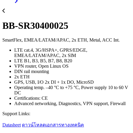
BB-SR30400025
SmartFlex, EMEA/LATAM/APAC, 2x ETH, Metal, ACC Int.
LTE cat.4, 3G/HSPA+, GPRS/EDGE,
EMEA/LATAM/APAC, 2x SIM
LTE B1, B3, B5, B7, B8, B20
VPN router, Open Linux OS
DIN rail mounting
2x ETH
GPS, USB, I/O 2x DI + 1x DO, MicroSD
Operating temp. –40 °C to +75 °C, Power supply 10 to 60 V
DC
Certifications: CE
Advanced networking, Diagnostics, VPN support, Firewall
Support Links:
Datasheet
ดาวน์โหลดเอกสารทางเทคนิค