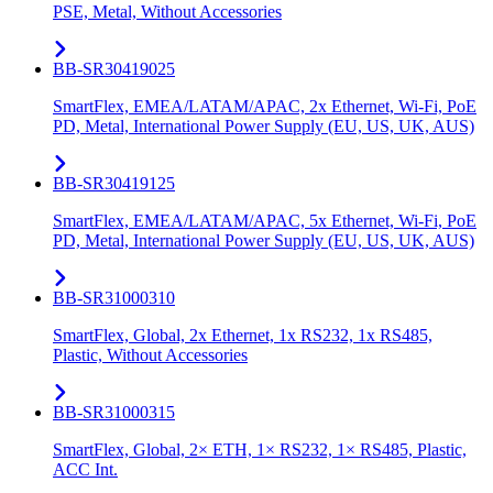
PSE, Metal, Without Accessories
BB-SR30419025
SmartFlex, EMEA/LATAM/APAC, 2x Ethernet, Wi-Fi, PoE
PD, Metal, International Power Supply (EU, US, UK, AUS)
BB-SR30419125
SmartFlex, EMEA/LATAM/APAC, 5x Ethernet, Wi-Fi, PoE
PD, Metal, International Power Supply (EU, US, UK, AUS)
BB-SR31000310
SmartFlex, Global, 2x Ethernet, 1x RS232, 1x RS485,
Plastic, Without Accessories
BB-SR31000315
SmartFlex, Global, 2× ETH, 1× RS232, 1× RS485, Plastic,
ACC Int.