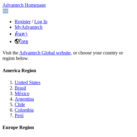
Advantech Homepage
Register
/
Log In
MyAdvantech
ค้นหา
ไทย
Visit the
Advantech Global website
, or choose your country or
region below.
America Region
United States
Brasil
México
Argentina
Chile
Colombia
Perú
Europe Region