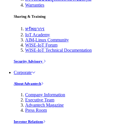
Warranties
Sharing & Training
ทรัพยากร
IoT Academy
AIM-Linux Community
WISE-IoT Forum
WISE-IoT Technical Documentation
Security Advisory
Corporate
About Advantech
Company Information
Executive Team
Advantech Magazine
Press Room
Investor Relations